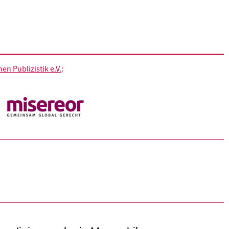
n Publizistik e.V.
: