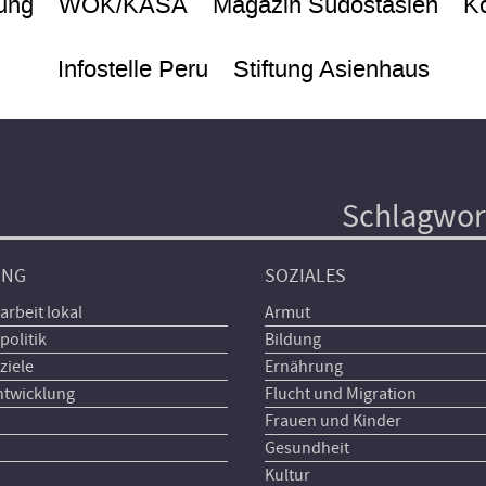
ung
WÖK/KASA
Magazin Südostasien
Ko
Infostelle Peru
Stiftung Asienhaus
Schlagwor
UNG
SOZIALES
arbeit lokal
Armut
politik
Bildung
ziele
Ernährung
ntwicklung
Flucht und Migration
Frauen und Kinder
Gesundheit
Kultur