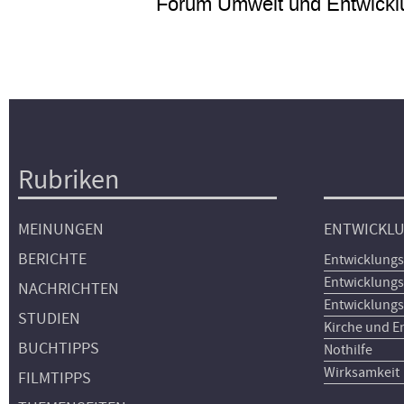
Forum Umwelt und Entwickl
Rubriken
Hauptnavigation
MEINUNGEN
ENTWICKL
BERICHTE
Entwicklungs
Entwicklungs
NACHRICHTEN
Entwicklungs
STUDIEN
Kirche und E
BUCHTIPPS
Nothilfe
Wirksamkeit
FILMTIPPS