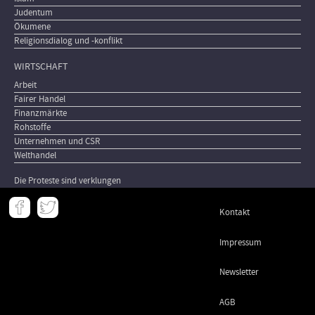
Judentum
Ökumene
Religionsdialog und -konflikt
WIRTSCHAFT
Arbeit
Fairer Handel
Finanzmärkte
Rohstoffe
Unternehmen und CSR
Welthandel
Die Proteste sind verklungen
Meta
Kontakt
-
Footer
Impressum
Newsletter
AGB