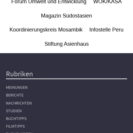
Forum Umwelt und Entwicklung
WÖK/KASA
Magazin Südostasien
Koordinierungskreis Mosambik
Infostelle Peru
Stiftung Asienhaus
Rubriken
Hauptnavigation
MEINUNGEN
BERICHTE
NACHRICHTEN
STUDIEN
BUCHTIPPS
FILMTIPPS