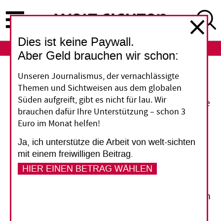
Direkt
zum
Inhalt
Dies ist keine Paywall.
ABO
LOGIN
Aber Geld brauchen wir schon:
Unseren Journalismus, der vernachlässigte
Im Visier der reichen Staaten
Themen und Sichtweisen aus dem globalen
Süden aufgreift, gibt es nicht für lau. Wir
Die Preise vieler Rohstoffe sind in ebenso wie die
brauchen dafür Ihre Unterstützung – schon 3
Nachfrage in den vergangenen Jahren stark
Euro im Monat helfen!
gestiegen. Viele Industrie- und Schwellenländer
Ja, ich unterstütze die Arbeit von welt-sichten
haben deshalb nationalen Strategien formuliert
mit einem freiwilligen Beitrag.
mit dem Ziel, der heimischen Industrie
HIER EINEN BETRAG WÄHLEN
günstigen Zugang zu Rohstoffen zu sichern.
Doch dadurch gerät das Ziel einer gerechten
globalen Ordnung zur nachhaltigen Nutzung von
Rohstoffen immer mehr aus dem Blick.