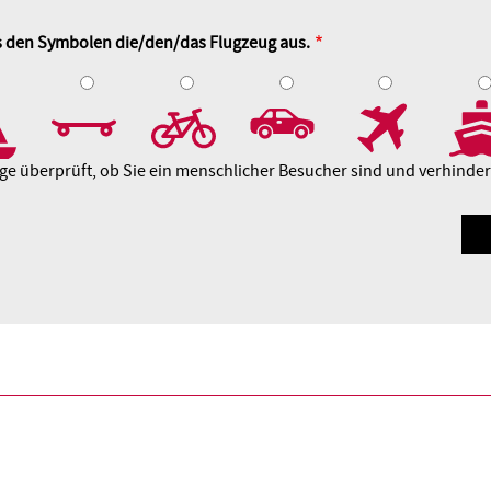
us den Symbolen die/den/das Flugzeug aus.
4
5
6
7
8
age überprüft, ob Sie ein menschlicher Besucher sind und verhind