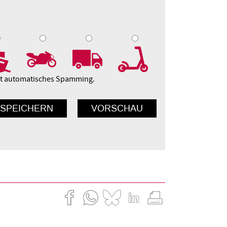
9
10
ert automatisches Spamming.