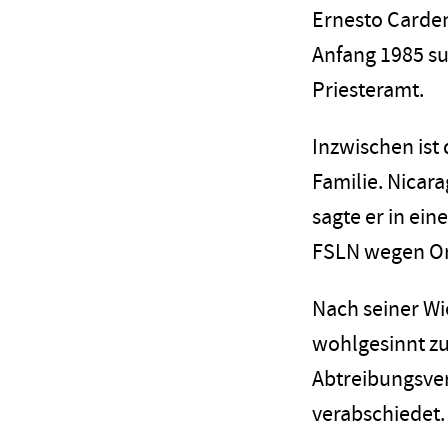
Ernesto Carden
Anfang 1985 su
Priesteramt.
Inzwischen ist 
Familie. Nicar
sagte er in ei
FSLN wegen Ort
Nach seiner Wi
wohlgesinnt zu
Abtreibungsver
verabschiedet.