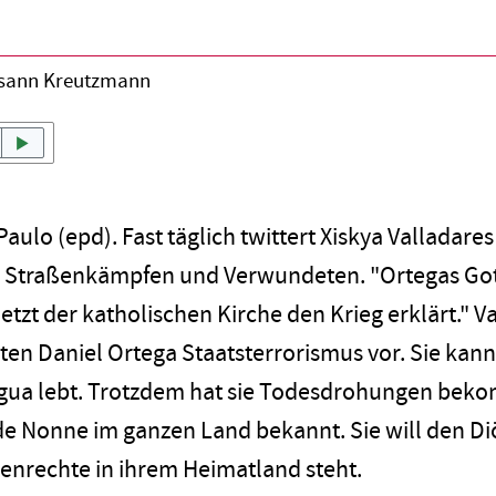
sann Kreutzmann
Paulo
(epd)
.
Fast täglich twittert Xiskya Valladare
n Straßenkämpfen und Verwundeten. "Ortegas Gott is
etzt der katholischen Kirche den Krieg erklärt." V
en Daniel Ortega Staatsterrorismus vor. Sie kann 
agua lebt. Trotzdem hat sie Todesdrohungen bek
nde Nonne im ganzen Land bekannt. Sie will den Di
nrechte in ihrem Heimatland steht.