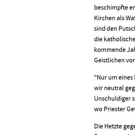
beschimpfte er
Kirchen als Waf
sind den Putsch
die katholisc
kommende Jahr 
Geistlichen vor
"Nur um eines k
wir neutral g
Unschuldiger si
wo Priester Ge
Die Hetzte geg