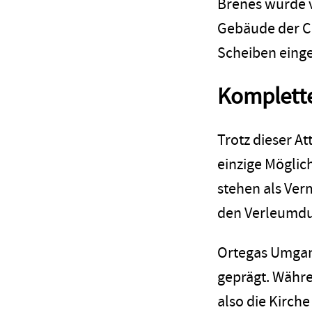
Brenes wurde v
Gebäude der Ca
Scheiben einge
Komplette
Trotz dieser At
einzige Möglic
stehen als Verm
den Verleumdun
Ortegas Umgang
geprägt. Währe
also die Kirche