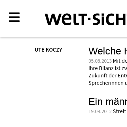
Direkt
zum
Inhalt
Welche H
UTE KOCZY
Mit d
05.08.2013
Ihre Bilanz ist 
Zukunft der Entw
Sprecherinnen u
Ein männ
Strei
19.09.2012