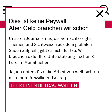
Direkt
zum
Inhalt
Dies ist keine Paywall.
ABO
LOGIN
Aber Geld brauchen wir schon:
Unseren Journalismus, der vernachlässigte
Ein männlicher Wasserkopf an der
Themen und Sichtweisen aus dem globalen
Spitze?
Süden aufgreift, gibt es nicht für lau. Wir
Die Zusammenlegung der staatlichen
brauchen dafür Ihre Unterstützung – schon 3
Euro im Monat helfen!
Organisationen der deutschen
Entwicklungszusammenarbeit zum 1. Januar
Ja, ich unterstütze die Arbeit von welt-sichten
2011 ist beschlossene Sache. Doch auf der
mit einem freiwilligen Beitrag.
Zielgeraden hat es hinter den Kulissen noch
HIER EINEN BETRAG WÄHLEN
einmal vernehmlich geknirscht.
19. September 2012
Johannes Schradi