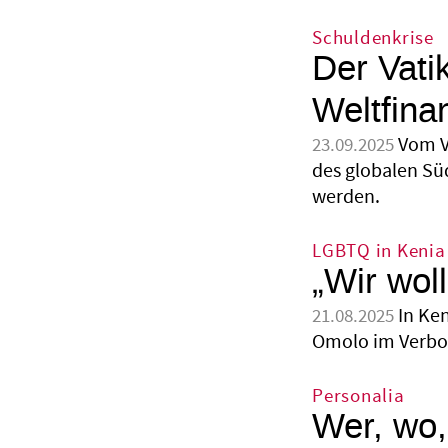
Schuldenkrise
Der Vati
Weltfin
Vom V
23.09.2025
des globalen Sü
werden.
LGBTQ in Kenia
„Wir wol
In Ken
21.08.2025
Omolo im Verbor
Personalia
Wer, wo