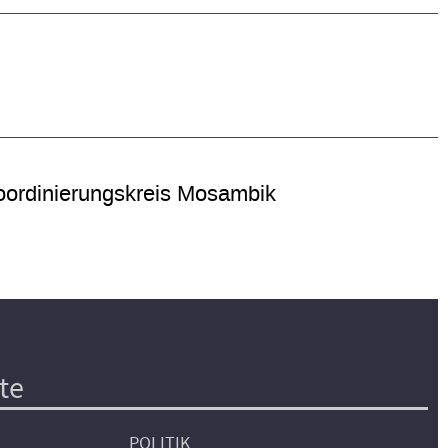
ordinierungskreis Mosambik
te
POLITIK