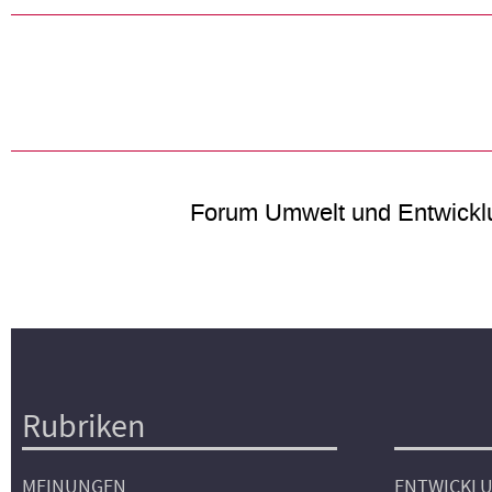
Forum Umwelt und Entwickl
Rubriken
Hauptnavigation
MEINUNGEN
ENTWICKL