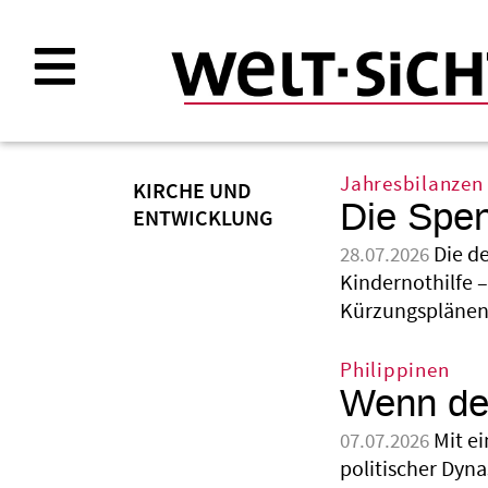
Direkt
zum
Inhalt
Jahresbilanzen
KIRCHE UND
Die Spen
ENTWICKLUNG
Die d
28.07.2026
Kindernothilfe –
Kürzungsplänen
Philippinen
Wenn der
Mit ei
07.07.2026
politischer Dyna