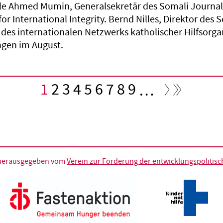
le Ahmed Mumin, Generalsekretär des Somali Journalist
for International Integrity. Bernd Nilles, Direktor des 
 des internationalen Netzwerks katholischer Hilfsorg
gen im August.
Aktuelle
1
Seite
2
Seite
3
Seite
4
Seite
5
Seite
6
Seite
7
Seite
8
Seite
9
…
Seite
d herausgegeben vom
Verein zur Förderung der entwicklungspolitische