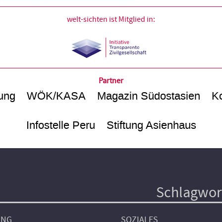
welt-sichten ist Mitglied in:
Partner
ung
WÖK/KASA
Magazin Südostasien
Ko
Infostelle Peru
Stiftung Asienhaus
Schlagwor
UNG
SOZIALES