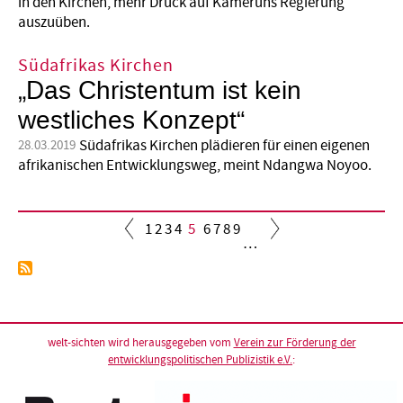
in den Kirchen, mehr Druck auf Kameruns Regierung
auszuüben.
Südafrikas Kirchen
„Das Christentum ist kein
westliches Konzept“
Südafrikas Kirchen plädieren für einen eigenen
28.03.2019
afrikanischen Entwicklungsweg, meint Ndangwa Noyoo.
Seite
1
Seite
2
Seite
3
Seite
4
Aktuelle
5
Seite
6
Seite
7
Seite
8
Seite
9
…
Seite
Seitennummerierung
welt-sichten wird herausgegeben vom
Verein zur Förderung der
entwicklungspolitischen Publizistik e.V.
: