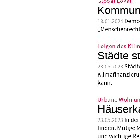
Global Lokal
Kommune
Demok
18.01.2024
„Menschenrechts
Folgen des Kli
Städte s
Städt
23.05.2023
Klimafinanzieru
kann.
Urbane Wohnun
Häuserk
In de
23.05.2023
finden. Mutige 
und wichtige R