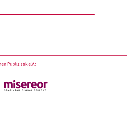
n Publizistik e.V.
: