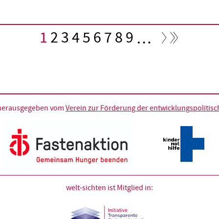
Aktuelle
1
Seite
2
Seite
3
Seite
4
Seite
5
Seite
6
Seite
7
Seite
8
Seite
9
…
Seite
d herausgegeben vom
Verein zur Förderung der entwicklungspolitische
welt-sichten ist Mitglied in: