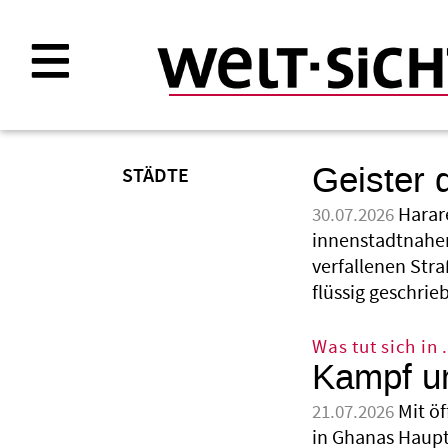
Direkt
zum
Inhalt
Geister 
STÄDTE
Harar
30.07.2026
innenstadtnahen
verfallenen Str
flüssig geschri
Was tut sich in 
Kampf um
Mit ö
21.07.2026
in Ghanas Haupt