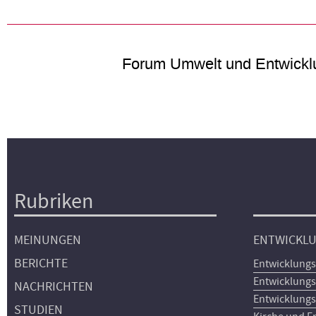
Forum Umwelt und Entwickl
Rubriken
Hauptnavigation
MEINUNGEN
ENTWICKL
BERICHTE
Entwicklungs
Entwicklungs
NACHRICHTEN
Entwicklungs
STUDIEN