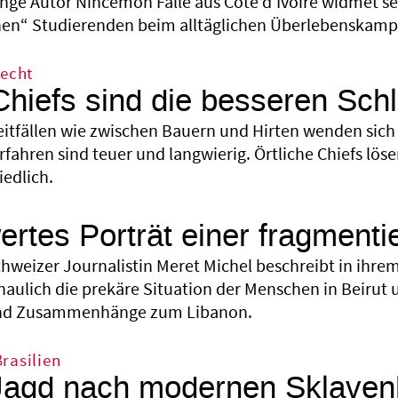
unge Autor Nincemon Fallé aus Côte d‘Ivoire widmet se
n“ Studierenden beim alltäglichen Überlebenskampf 
Recht
hiefs sind die besseren Schl
eitfällen wie zwischen Bauern und Hirten wenden sich 
fahren sind teuer und langwierig. Örtliche Chiefs lösen
iedlich.
rtes Porträt einer fragmenti
hweizer Journalistin Meret Michel beschreibt in ihrem
aulich die prekäre Situation der Menschen in Beirut u
und Zusammenhänge zum Libanon.
rasilien
Jagd nach modernen Sklaven