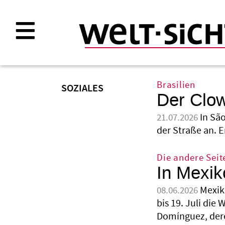
Direkt
zum
Inhalt
Brasilien
SOZIALES
Der Clow
In Sã
21.07.2026
der Straße an. 
Die andere Sei
In Mexi
Mexik
08.06.2026
bis 19. Juli di
Domínguez, dere