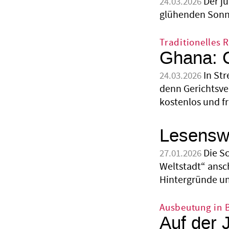
Der j
24.03.2026
glühenden Sonne
Traditionelles 
Ghana: C
In Str
24.03.2026
denn Gerichtsver
kostenlos und fr
Lesenswe
Die Sc
27.01.2026
Weltstadt“ ansch
Hintergründe 
Ausbeutung in B
Auf der 