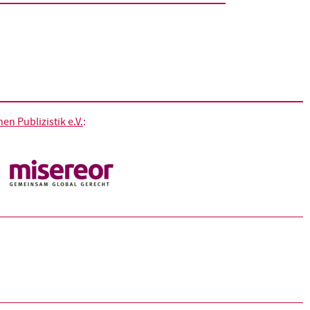
n Publizistik e.V.
: