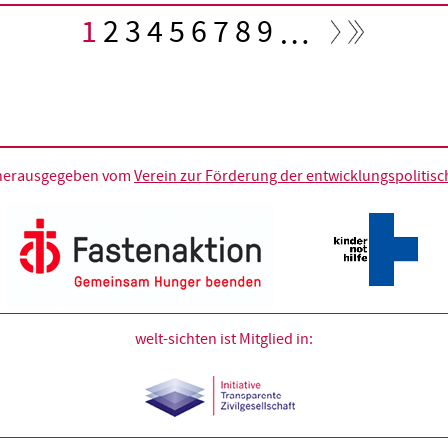
Aktuelle
1
Seite
2
Seite
3
Seite
4
Seite
5
Seite
6
Seite
7
Seite
8
Seite
9
…
Seite
d herausgegeben vom
Verein zur Förderung der entwicklungspolitische
welt-sichten ist Mitglied in: