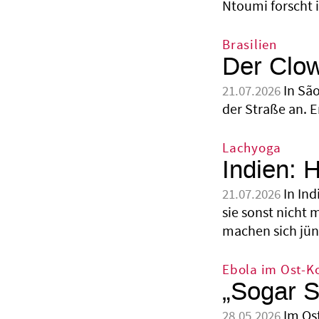
Ntoumi forscht i
Brasilien
Der Clow
In Sã
21.07.2026
der Straße an. 
Lachyoga
Indien: 
In In
21.07.2026
sie sonst nicht 
machen sich jüng
Ebola im Ost-K
„Sogar S
Im Os
28.05.2026