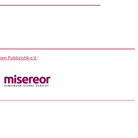
n Publizistik e.V.
: