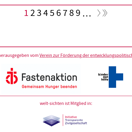
Aktuelle
1
Seite
2
Seite
3
Seite
4
Seite
5
Seite
6
Seite
7
Seite
8
Seite
9
…
Seite
d herausgegeben vom
Verein zur Förderung der entwicklungspolitische
welt-sichten ist Mitglied in: