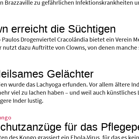
n Brazzaville zu gefährlichen Infektionskrankheiten un
n erreicht die Süchtigen
o Paulos Drogenviertel Cracolândia bietet ein Verei
Er nutzt dazu Auftritte von Clowns, von denen manche 
Heilsames Gelächter
dien wurde das Lachyoga erfunden. Vor allem ältere Ind
mehr viel zu lachen haben – und weil auch künstliches
ere Inder lustig.
ongo
chutzanzüge für das Pflegepe
ten des Kongo grassiert ein Ebola-Virus, für das es ke