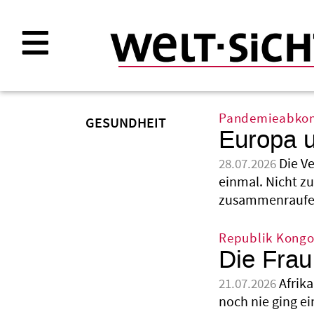
Direkt
zum
Inhalt
Pandemieabk
GESUNDHEIT
Europa u
Die V
28.07.2026
einmal. Nicht zu
zusammenraufen,
Republik Kong
Die Frau,
Afrik
21.07.2026
noch nie ging ei