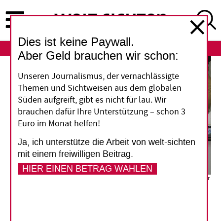
Direkt
zum
Inhalt
Dies ist keine Paywall.
ABO
LOGIN
Aber Geld brauchen wir schon:
Unseren Journalismus, der vernachlässigte
Themen und Sichtweisen aus dem globalen
Süden aufgreift, gibt es nicht für lau. Wir
brauchen dafür Ihre Unterstützung – schon 3
Euro im Monat helfen!
Ja, ich unterstütze die Arbeit von welt-sichten
mit einem freiwilligen Beitrag.
HIER EINEN BETRAG WÄHLEN
Das Prothesen- und Rehabilitationszentrum in Taiz versorgt Menschen, die aufgrund der
Kriegsfolgen Gliedmaßen verloren haben, um ihre Integration in die Gesellschaft zu
unterstützen und ihnen ein unabhängiges Leben zu ermöglichen.
Prothetic Limbs
Center Taiz