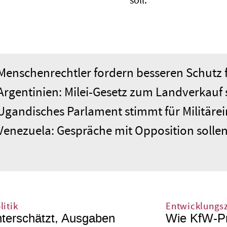
soll.
Menschenrechtler fordern besseren Schutz f
Argentinien: Milei-Gesetz zum Landverkauf 
Ugandisches Parlament stimmt für Militärei
Venezuela: Gespräche mit Opposition soll
itik
Entwicklungs
unterschätzt, Ausgaben
Wie KfW-Pr