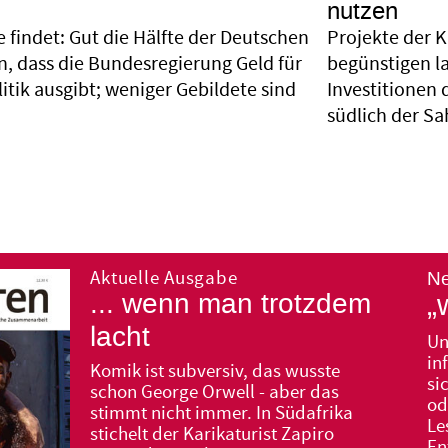
nutzen
 findet: Gut die Hälfte der Deutschen
Projekte der K
n, dass die Bundesregierung Geld für
begünstigen l
tik ausgibt; weniger Gebildete sind
Investitionen 
südlich der Sa
Aktuelle Ausgabe
... wenn man trotzdem
„
lacht
Un
in
Komik ist subversiv, das wusste
si
schon George Orwell - aber das
od
stimmt nicht immer. In Südafrika
Le
stichelt der Karikaturist Zapiro
En