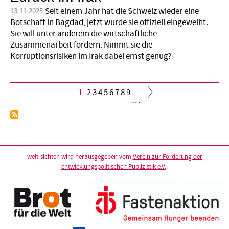
Seit einem Jahr hat die Schweiz wieder eine
13.11.2025
Botschaft in Bagdad, jetzt wurde sie offiziell eingeweiht.
Sie will unter anderem die wirtschaftliche
Zusammenarbeit fördern. Nimmt sie die
Korruptionsrisiken im Irak dabei ernst genug?
Aktuelle
1
Seite
2
Seite
3
Seite
4
Seite
5
Seite
6
Seite
7
Seite
8
Seite
9
…
Seite
Seitennummerierung
welt-sichten wird herausgegeben vom
Verein zur Förderung der
entwicklungspolitischen Publizistik e.V.
: