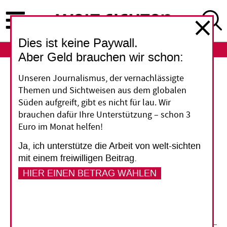
Direkt
zum
Inhalt
Dies ist keine Paywall.
ABO
LOGIN
Aber Geld brauchen wir schon:
Unseren Journalismus, der vernachlässigte
„Bevor wir predigen, müssen wir
Themen und Sichtweisen aus dem globalen
zuhören“
Süden aufgreift, gibt es nicht für lau. Wir
Wer in Kolumbien für Gerechtigkeit kämpft, lebt
brauchen dafür Ihre Unterstützung – schon 3
Euro im Monat helfen!
gefährlich. Was schützt, ist die Solidarität
anderer. Der Direktor der nichtstaatlichen
Ja, ich unterstütze die Arbeit von welt-sichten
Organisation Podion, Jaime Díaz, erklärt, wie
mit einem freiwilligen Beitrag.
aus einem Ausbildungsprogramm für
HIER EINEN BETRAG WÄHLEN
Demokratie und Frieden ein landesweites
Netzwerk entstanden ist.