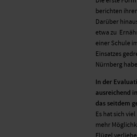
Die erste Form
berichten ihre
Darüber hinaus
etwa zu Ernähr
einer Schule i
Einsatzes gedr
Nürnberg haben
In der Evaluat
ausreichend in
das seitdem g
Es hat sich vi
mehr Möglichk
Flügel verlieh