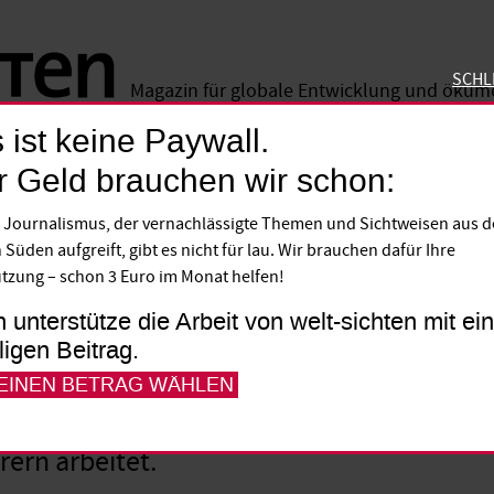
SCHL
Magazin für globale Entwicklung und öku
 ist keine Paywall.
SCHLIE
r Geld brauchen wir schon:
 für Rückkehrer dürfen nicht zu st
 Journalismus, der vernachlässigte Themen und Sichtweisen aus 
 Süden aufgreift, gibt es nicht für lau. Wir brauchen dafür Ihre
e Frauen und Männer sind in den vergange
tzung – schon 3 Euro im Monat helfen!
programm „weltwärts“ in Länder in Afrika
h unterstütze die Arbeit von welt-sichten mit e
t packen sie bei Hilfsprojekten mit an u
lligen Beitrag.
ach Hause kommen, sollen sie sich weiter
 EINEN BETRAG WÄHLEN
Gelingt das? Fragen an Kai Diederich, der 
ern arbeitet.