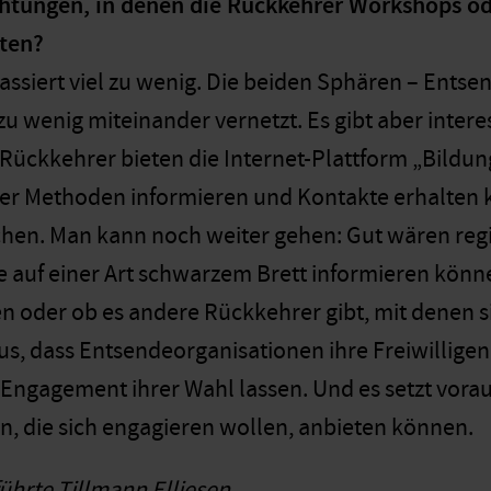
chtungen, in denen die Rückkehrer Workshops o
ten?
 passiert viel zu wenig. Die beiden Sphären – Ents
zu wenig miteinander vernetzt. Es gibt aber inter
 Rückkehrer bieten die Internet-Plattform „Bildun
r Methoden informieren und Kontakte erhalten k
hen. Man kann noch weiter gehen: Gut wären regi
 auf einer Art schwarzem Brett informieren könn
n oder ob es andere Rückkehrer gibt, mit denen 
aus, dass Entsendeorganisationen ihre Freiwilligen
in Engagement ihrer Wahl lassen. Und es setzt vora
n, die sich engagieren wollen, anbieten können.
ührte Tillmann Elliesen.