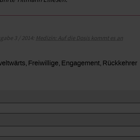
sgabe 3 / 2014:
Medizin: Auf die Dosis kommt es an
weltwärts
Freiwillige
Engagement
Rückkehrer