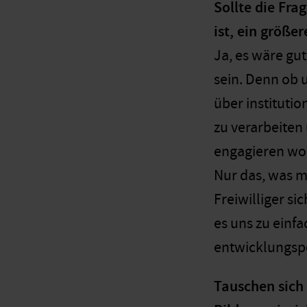
Sollte die Fra
ist, ein größ
Ja, es wäre gut
sein. Denn ob u
über instituti
zu verarbeiten
engagieren wol
Nur das, was m
Freiwilliger s
es uns zu einfa
entwicklungsp
Tauschen sich 