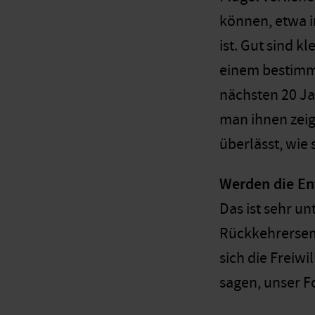
können, etwa i
ist. Gut sind 
einem bestimmt
nächsten 20 Ja
man ihnen zeig
überlässt, wie
Werden die En
Das ist sehr u
Rückkehrersemi
sich die Freiw
sagen, unser F