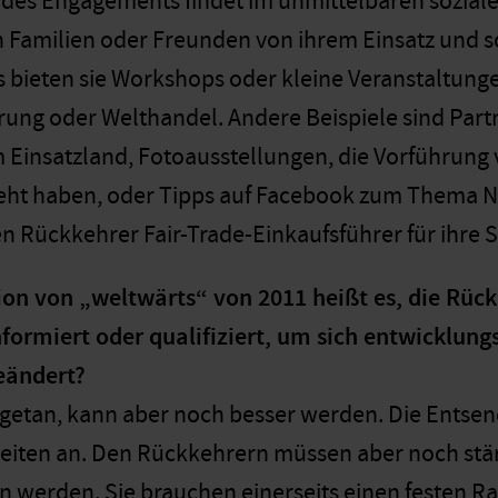
 des Engagements findet im unmittelbaren sozial
n Familien oder Freunden von ihrem Einsatz und s
 bieten sie Workshops oder kleine Veranstaltunge
ung oder Welthandel. Andere Beispiele sind Part
m Einsatzland, Fotoausstellungen, die Vorführung 
eht haben, oder Tipps auf Facebook zum Thema Na
 Rückkehrer Fair-Trade-Einkaufsführer für ihre St
ion von „weltwärts“ von 2011 heißt es, die Rückk
formiert oder qualifiziert, um sich entwicklungs
eändert?
el getan, kann aber noch besser werden. Die Entse
eiten an. Den Rückkehrern müssen aber noch stä
en werden. Sie brauchen einerseits einen festen R