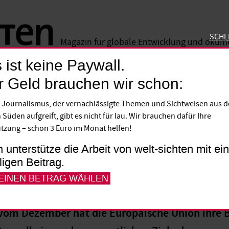
SCHL
Magazin für globale Entwicklung und öku
 ist keine Paywall.
SCHLIE
r Geld brauchen wir schon:
 Journalismus, der vernachlässigte Themen und Sichtweisen aus 
 Süden aufgreift, gibt es nicht für lau. Wir brauchen dafür Ihre
tzung – schon 3 Euro im Monat helfen!
h unterstütze die Arbeit von welt-sichten mit e
lligen Beitrag.
 EINEN BETRAG WÄHLEN
 vom Dezember hat die Europäische Union ihre B