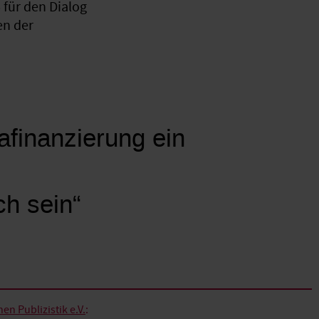
für den Dialog
en der
mafinanzierung ein
ch sein“
n Publizistik e.V.
: