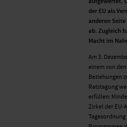
aufgewertet. D
der EU als Ver
anderen Seite
ab. Zugleich h
Macht im Nahen
Am 3. Dezembe
einem von den 
Beziehungen zu
Ratstagung wen
erfüllen: Minde
Zirkel der EU-
Tagesordnung s
Programmen in 