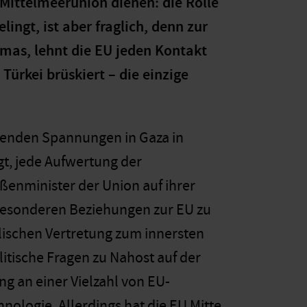
 Mittelmeerunion dienen: die Rolle
lingt, ist aber fraglich, denn zur
mas, lehnt die EU jeden Kontakt
Türkei brüskiert – die einzige
menden Spannungen in Gaza in
t, jede Aufwertung der
ßenminister der Union auf ihrer
 besonderen Beziehungen zur EU zu
aelischen Vertretung zum innersten
litische Fragen zu Nahost auf der
g an einer Vielzahl von EU-
logie. Allerdings hat die EU Mitte