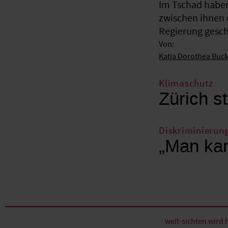
Im Tschad haben
zwischen ihnen 
Regierung gesche
Von:
Katja Dorothea Buc
Klimaschutz
Zürich st
Diskriminierun
„Man kan
welt-sichten wir