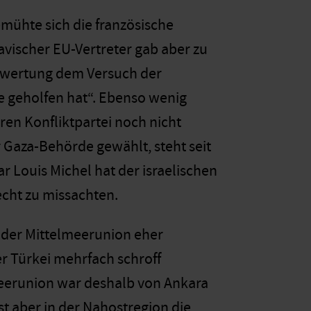
mühte sich die französische
vischer EU-Vertreter gab aber zu
ufwertung dem Versuch der
e geholfen hat“. Ebenso wenig
eren Konfliktpartei noch nicht
 Gaza-Behörde gewählt, steht seit
 Louis Michel hat der israelischen
cht zu missachten.
e der Mittelmeerunion eher
er Türkei mehrfach schroff
meerunion war deshalb von Ankara
st aber in der Nahostregion die