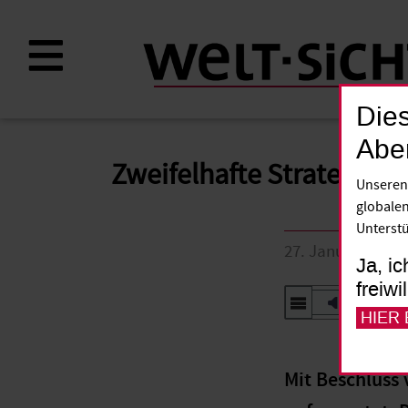
Direkt
zum
Inhalt
Dies
Abe
Zweifelhafte Strategie
Unseren
globalen
Unterstü
27. Januar 2009
Ja, ic
freiwi
Vorlesen
HIER
Mit Beschluss