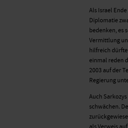
Als Israel End
Diplomatie zwa
bedenken, es s
Vermittlung un
hilfreich dürft
einmal reden d
2003 auf der T
Regierung unte
Auch Sarkozys 
schwächen. Der
zurückgewiesen
als Verweis auf