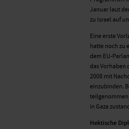
Januar laut de
zu Israel auf 
Eine erste Vor
hatte noch zu 
dem EU-Parlame
das Vorhaben d
2008 mit Nachd
einzubinden. B
teilgenommen; 
in Gaza zusta
Hektische Dip