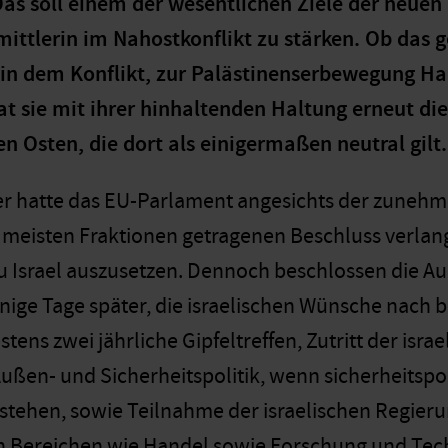
as soll einem der wesentlichen Ziele der neuen
mittlerin im Nahostkonflikt zu stärken. Ob das ge
 in dem Konflikt, zur Palästinenserbewegung Ha
at sie mit ihrer hinhaltenden Haltung erneut die 
 Osten, die dort als einigermaßen neutral gilt.
r hatte das EU-Parlament angesichts der zuneh
meisten Fraktionen getragenen Beschluss verlang
 Israel auszusetzen. Dennoch beschlossen die Au
ige Tage später, die israelischen Wünsche nach
stens zwei jährliche Gipfeltreffen, Zutritt der isr
Außen- und Sicherheitspolitik, wenn sicherheitspo
tehen, sowie Teilnahme der israelischen Regierun
Bereichen wie Handel sowie Forschung und Techno