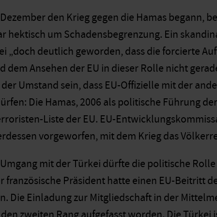
e Dezember den Krieg gegen die Hamas begann, be
r hektisch um Schadensbegrenzung. Ein skandina
ei „doch deutlich geworden, dass die forcierte A
d dem Ansehen der EU in dieser Rolle nicht gerad
e der Umstand sein, dass EU-Offizielle mit der and
ürfen: Die Hamas, 2006 als politische Führung der
erroristen-Liste der EU. EU-Entwicklungskommissar
rdessen vorgeworfen, mit dem Krieg das Völkerre
Umgang mit der Türkei dürfte die politische Roll
 französische Präsident hatte einen EU-Beitritt d
. Die Einladung zur Mitgliedschaft in der Mittel
 den zweiten Rang aufgefasst worden. Die Türkei i