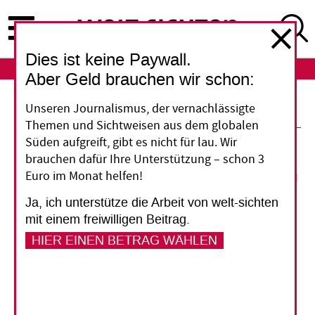
Direkt
zum
Inhalt
Dies ist keine Paywall.
ABO
LOGIN
Aber Geld brauchen wir schon:
Unseren Journalismus, der vernachlässigte
Themen und Sichtweisen aus dem globalen
21. Februar 2024
Bernd Ludermann
Süden aufgreift, gibt es nicht für lau. Wir
brauchen dafür Ihre Unterstützung – schon 3
Euro im Monat helfen!
Ja, ich unterstütze die Arbeit von welt-sichten
Vorlesen
mit einem freiwilligen Beitrag.
HIER EINEN BETRAG WÄHLEN
Infografik
Verbreitung der