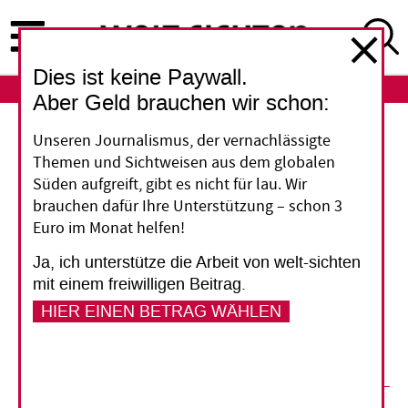
Direkt
zum
Inhalt
Dies ist keine Paywall.
ABO
LOGIN
Aber Geld brauchen wir schon:
Unseren Journalismus, der vernachlässigte
Rückkehrer sind keine Veteranen
Themen und Sichtweisen aus dem globalen
Süden aufgreift, gibt es nicht für lau. Wir
Verteidigungsminister Thomas de Maizière und
brauchen dafür Ihre Unterstützung – schon 3
Militärs denken darüber nach, aus
Euro im Monat helfen!
Auslandseinsätzen zurückkehrenden Soldaten
Ja, ich unterstütze die Arbeit von welt-sichten
besondere Anerkennung zuteil werden zu
mit einem freiwilligen Beitrag.
lassen. In den Konfliktländern sind auch
HIER EINEN BETRAG WÄHLEN
tausende zivile Helfer im Einsatz. Sie wollen von
solcher Ehrbezeugung nichts wissen.
20. März 2013
Johannes Schradi