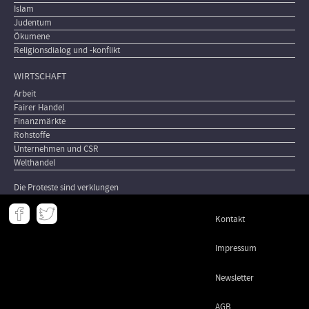
Islam
Judentum
Ökumene
Religionsdialog und -konflikt
WIRTSCHAFT
Arbeit
Fairer Handel
Finanzmärkte
Rohstoffe
Unternehmen und CSR
Welthandel
Die Proteste sind verklungen
Meta
Kontakt
-
Footer
Impressum
Newsletter
AGB