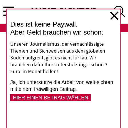
Direkt
zum
Inhalt
Dies ist keine Paywall.
ABO
LOGIN
Aber Geld brauchen wir schon:
Bildungsarbeit
Unseren Journalismus, der vernachlässigte
Themen und Sichtweisen aus dem globalen
„Es ist schwer messbar,
Süden aufgreift, gibt es nicht für lau. Wir
brauchen dafür Ihre Unterstützung – schon 3
was ankommt“
Euro im Monat helfen!
Ja, ich unterstütze die Arbeit von welt-sichten
In den vergangenen Jahrzehnten ist der
mit einem freiwilligen Beitrag.
Stellenwert der entwicklungspolitischen
HIER EINEN BETRAG WÄHLEN
Inlandsarbeit deutlich gewachsen, auch im Etat
des Bundesentwicklungsministeriums.
Trotzdem weiß eine Mehrheit der Deutschen
weiterhin wenig über Entwicklungspolitik.