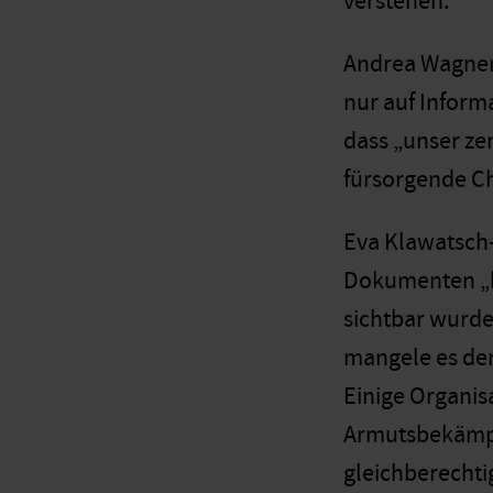
verstehen.
Andrea Wagner-
nur auf Inform
dass „unser ze
fürsorgende Ch
Eva Klawatsch-T
Dokumenten „ka
sichtbar wurde
mangele es den
Einige Organis
Armutsbekämpfu
gleichberechti