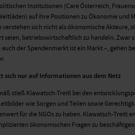
itischen Institutionen (Care Österreich, Frauenso
eltläden) auf ihre Positionen zu Ökonomie und Ma
 verstehen sich nicht als ökonomische Akteure, 
t seien, betriebswirtschaftlich zu handeln. Zwar 
auch der Spendenmarkt ist ein Markt –, gehen bet
r.
zt sich nur auf Informationen aus dem Netz
ß stieß Klawatsch-Treitl bei den entwicklungspo
itbilder wie Sorgen und Teilen sowie Gerechtigk
lenwert für die NGOs zu haben. Klawatsch-Treitl e
mplizierten ökonomischen Fragen zu beschäftigen u