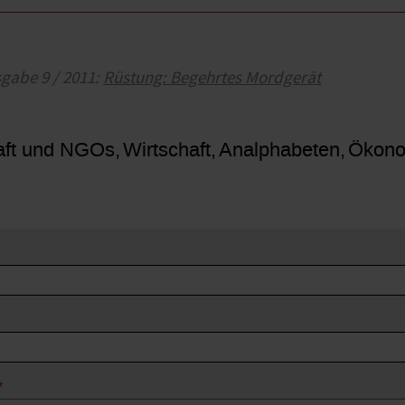
sgabe 9 / 2011:
Rüstung: Begehrtes Mordgerät
haft und NGOs
Wirtschaft
Analphabeten
Ökono