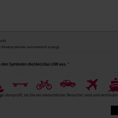
aubt.
Absätze werden automatisch erzeugt.
us den Symbolen die/den/das LKW aus.
4
5
6
7
8
age überprüft, ob Sie ein menschlicher Besucher sind und verhind