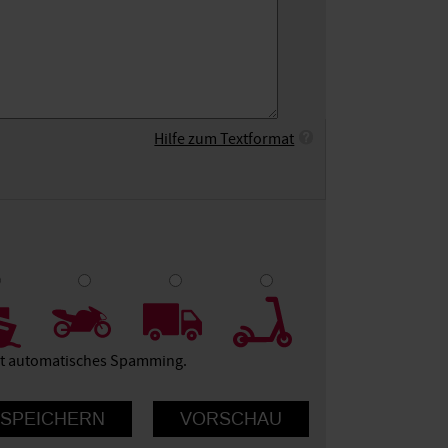
Hilfe zum Textformat
9
10
ert automatisches Spamming.