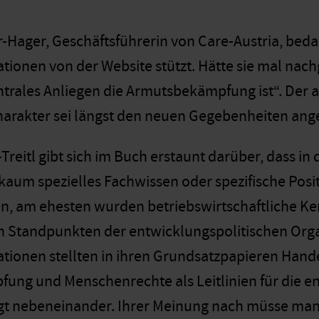
Hager, Geschäftsführerin von Care-Austria, bedau
ationen von der Website stützt. Hätte sie mal na
ntrales Anliegen die Armutsbekämpfung ist“. De
arakter sei längst den neuen Gegebenheiten ang
reitl gibt sich im Buch erstaunt darüber, dass in 
um spezielles Fachwissen oder spezifische Posit
n, am ehesten wurden betriebswirtschaftliche K
 Standpunkten der entwicklungspolitischen Orga
ationen stellten in ihren Grundsatzpapieren Hande
ng und Menschenrechte als Leitlinien für die en
gt nebeneinander. Ihrer Meinung nach müsse man