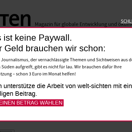
SCHL
Magazin für globale Entwicklung und öku
 ist keine Paywall.
SCHLIE
r Geld brauchen wir schon:
alphabeten?
 Journalismus, der vernachlässigte Themen und Sichtweisen aus 
 Süden aufgreift, gibt es nicht für lau. Wir brauchen dafür Ihre
s nichtstaatliche Organisationen (NGO) mi
tzung – schon 3 Euro im Monat helfen!
h auf, das im Juli in Wien erschienen ist. F
h unterstütze die Arbeit von welt-sichten mit e
spolitische Organisationen von Ökonomie
lligen Beitrag.
 EINEN BETRAG WÄHLEN
Ralf Leonhard