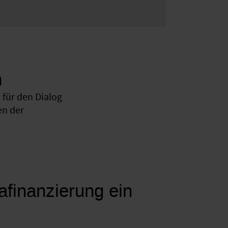
n
für den Dialog
en der
mafinanzierung ein