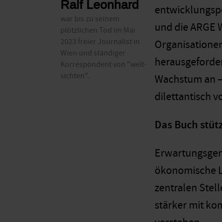
Ralf Leonhard
entwicklungspol
war bis zu seinem
und die ARGE W
plötzlichen Tod im Mai
2023 freier Journalist in
Organisationen
Wien und ständiger
herausgeforder
Korrespondent von "welt-
sichten".
Wachstum an – 
dilettantisch vo
Das Buch stüt
Erwartungsgemä
ökonomische Le
zentralen Stel
stärker mit ko