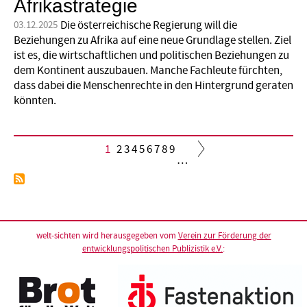
Afrikastrategie
Die österreichische Regierung will die
03.12.2025
Beziehungen zu Afrika auf eine neue Grundlage stellen. Ziel
ist es, die wirtschaftlichen und politischen Beziehungen zu
dem Kontinent auszubauen. Manche Fachleute fürchten,
dass dabei die Menschenrechte in den Hintergrund geraten
könnten.
Aktuelle
1
Seite
2
Seite
3
Seite
4
Seite
5
Seite
6
Seite
7
Seite
8
Seite
9
…
Seite
Seitennummerierung
welt-sichten wird herausgegeben vom
Verein zur Förderung der
entwicklungspolitischen Publizistik e.V.
: