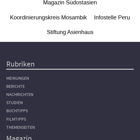
Magazin Südostasien
Koordinierungskreis Mosambik
Infostelle Peru
Stiftung Asienhaus
Rubriken
Hauptnavigation
MEINUNGEN
BERICHTE
NACHRICHTEN
STUDIEN
BUCHTIPPS
FILMTIPPS
THEMENSEITEN
Magazin