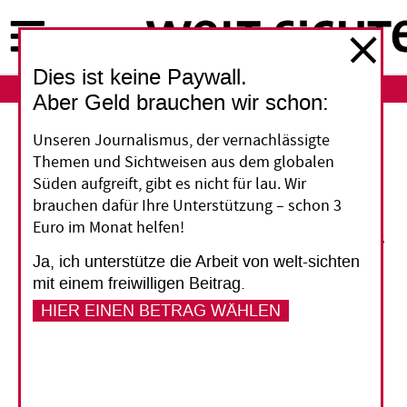
Direkt
zum
Inhalt
Dies ist keine Paywall.
Aber Geld brauchen wir schon:
Unseren Journalismus, der vernachlässigte
Apotheke der Armen
Themen und Sichtweisen aus dem globalen
Süden aufgreift, gibt es nicht für lau. Wir
Indische Pharma-Firmen versorgen die halbe
brauchen dafür Ihre Unterstützung – schon 3
Welt mit preiswerten Medikamenten, denn sie
Euro im Monat helfen!
konnten Jahrzehnte lang unter Missachtung des
Ja, ich unterstütze die Arbeit von welt-sichten
Patentschutzes von westlichen Firmen
mit einem freiwilligen Beitrag.
entwickelte Mittel nachahmen. Das ist vorbei –
HIER EINEN BETRAG WÄHLEN
in Indien gelten seit 2005 internationale
Mindeststandards für den Patentschutz. Viele
indische Unternehmen begrüßen das und
entwickeln inzwischen selbst neue Wirkstoffe.