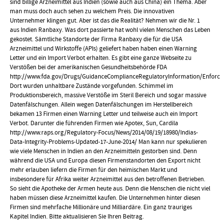
sind billige Arzneimittel aus Indien (sowie auch aus China) ein Thema. Aber
man muss doch auch sehen zu welchem Preis. Die innovativen
Unternehmer klingen gut. Aber ist das die Realität? Nehmen wir die Nr. 1
aus Indien Ranbaxy. Was dort passierte hat wohl vielen Menschen das Leben
gekostet. Sämtliche Standorte der Firma Ranbaxy die für die USA
Arzneimittel und Wirkstoffe (APIs) geliefert haben haben einen Warning
Letter und ein Import Verbot erhalten. Es gibt eine ganze Webseite zu
Verstößen bei der amerikanischen Gesundheitsbehörde FDA
http://www.fda.gov/Drugs/GuidanceComplianceRegulatoryInformation/Enfor
Dort wurden unhaltbare Zustände vorgefunden. Schimmel im
Produktionsbereich, massive Verstöße im Steril Bereich und sogar massive
Datenfälschungen. Allein wegen Datenfälschungen im Herstellbereich
bekamen 13 Firmen einen Warning Letter und teilweise auch ein Import
Verbot. Darunter die führenden Firmen wie Apotex, Sun, Cardila
http://www.raps.org/Regulatory-Focus/News/2014/08/19/18980/Indias-
Data-Integrity-Problems-Updated-17-June-2014/ Man kann nur spekulieren
wie viele Menschen in Indien an den Arzneimitteln gestorben sind. Denn
während die USA und Europa diesen Firmenstandorten den Export nicht
mehr erlauben liefern die Firmen für den heimischen Markt und
insbesondere für Afrika weiter Arzneimittel aus den betroffenen Betrieben.
So sieht die Apotheke der Armen heute aus. Denn die Menschen die nicht viel
haben müssen diese Arzneimittel kaufen. Die Unternehmen hinter diesen
Firmen sind mehrfache Millionäre und Milliardäre. Ein ganz trauriges
Kapitel Indien. Bitte aktualisieren Sie Ihren Beitrag.