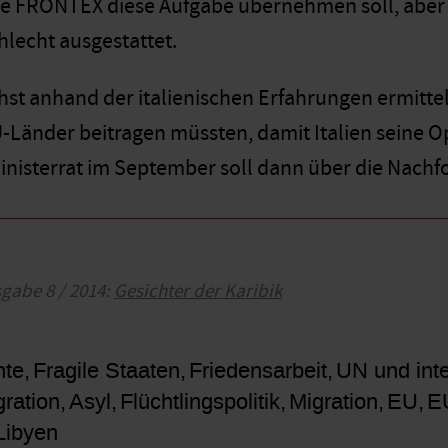
FRONTEX diese Aufgabe übernehmen soll, aber daz
hlecht ausgestattet.
hst anhand der italienischen Erfahrungen ermittel
-Länder beitragen müssten, damit Italien seine O
inisterrat im September soll dann über die Nachf
sgabe 8 / 2014:
Gesichter der Karibik
hte
Fragile Staaten
Friedensarbeit
UN und inte
gration
Asyl
Flüchtlingspolitik
Migration
EU
E
Libyen