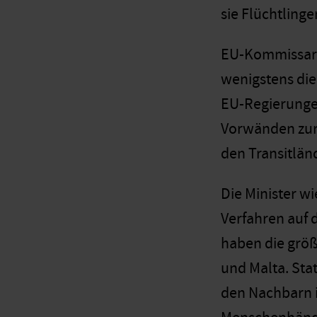
sie Flüchtling
EU-Kommissarin
wenigstens die
EU-Regierungen
Vorwänden zurü
den Transitlän
Die Minister w
Verfahren auf 
haben die größ
und Malta. Sta
den Nachbarn 