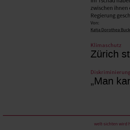
Im Tschad haben
zwischen ihnen 
Regierung gesche
Von:
Katja Dorothea Buc
Klimaschutz
Zürich st
Diskriminierun
„Man kan
welt-sichten wir