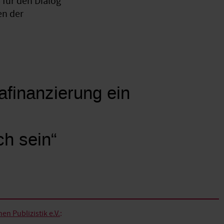
für den Dialog
en der
mafinanzierung ein
ch sein“
n Publizistik e.V.
: