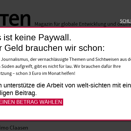
SCHL
Magazin für globale Entwicklung und öku
 ist keine Paywall.
SCHLIE
r Geld brauchen wir schon:
für die Schlepperbanden
 Journalismus, der vernachlässigte Themen und Sichtweisen aus 
 Süden aufgreift, gibt es nicht für lau. Wir brauchen dafür Ihre
formellen Treffen in Mailand Anfang Juli h
tzung – schon 3 Euro im Monat helfen!
ständigen Minister der EU-Regierungen den
h unterstütze die Arbeit von welt-sichten mit e
 abgesteckt. Sinnvolle Vorstöße der EU-K
lligen Beitrag.
ren Umgang mit Flüchtlingen wurden abg
 EINEN BETRAG WÄHLEN
imo Claasen