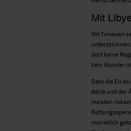
Menschenhändl
Mit Liby
Mit Tunesien s
unterzeichnen.
dort keine Reg
kein Wunder is
Dass die EU es
Adria und der 
meisten riskan
Rettungsoperat
monatlich geko