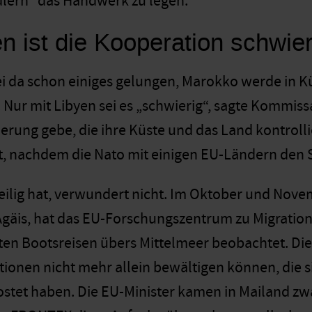
ern“ das Handwerk zu legen.
en ist die Kooperation schwie
ei da schon einiges gelungen, Marokko werde in 
 Nur mit Libyen sei es „schwierig“, sagte Kommiss
ierung gebe, die ihre Küste und das Land kontrol
t, nachdem die Nato mit einigen EU-Ländern den 
 eilig hat, verwundert nicht. Im Oktober und Nove
Ägäis, hat das EU-Forschungszentrum zu Migration 
ten Bootsreisen übers Mittelmeer beobachtet. Die i
ionen nicht mehr allein bewältigen können, die si
stet haben. Die EU-Minister kamen in Mailand zwa