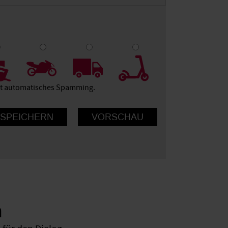
9
10
ert automatisches Spamming.
n