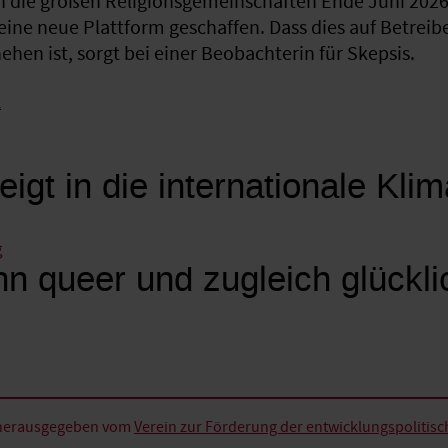
 die großen Religionsgemeinschaften Ende Juni 2026 
eine neue Plattform geschaffen. Dass dies auf Betreib
hen ist, sorgt bei einer Beobachterin für Skepsis.
k
eigt in die internationale Kli
g
n queer und zugleich glückli
d herausgegeben vom
Verein zur Förderung der entwicklungspolitische