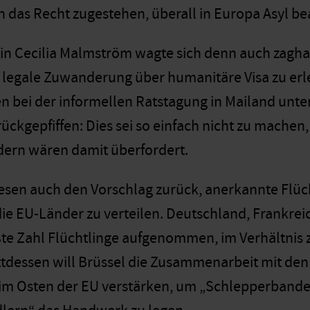
en das Recht zugestehen, überall in Europa Asyl b
 Cecilia Malmström wagte sich denn auch zaghaft
 legale Zuwanderung über humanitäre Visa zu erl
 bei der informellen Ratstagung in Mailand unt
ckgepfiffen: Dies sei so einfach nicht zu machen,
dern wären damit überfordert.
iesen auch den Vorschlag zurück, anerkannte Flü
die EU-Länder zu verteilen. Deutschland, Frankr
te Zahl Flüchtlinge aufgenommen, im Verhältnis
ttdessen will Brüssel die Zusammenarbeit mit de
im Osten der EU verstärken, um „Schlepperbande