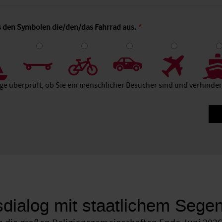
s den Symbolen die/den/das Fahrrad aus.
4
5
6
7
8
age überprüft, ob Sie ein menschlicher Besucher sind und verhind
sdialog mit staatlichem Sege