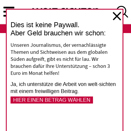
Direkt
zum
Inhalt
Dies ist keine Paywall.
ABO
LOGIN
Aber Geld brauchen wir schon:
Klimakompensation
Unseren Journalismus, der vernachlässigte
Themen und Sichtweisen aus dem globalen
Daten zum grünen
Süden aufgreift, gibt es nicht für lau. Wir
brauchen dafür Ihre Unterstützung – schon 3
Landraub
Euro im Monat helfen!
Ja, ich unterstütze die Arbeit von welt-sichten
Große Firmen lassen Bäume pflanzen, die CO2
mit einem freiwilligen Beitrag.
binden und so ihre Emissionen ausgleichen
HIER EINEN BETRAG WÄHLEN
sollen. Eine Studie zeigt, dass dies mit einer
neuen Welle von Landaneignungen einhergeht,
vor allem in Afrika.