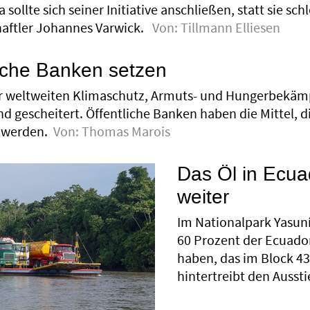
sollte sich seiner Initiative anschließen, statt sie sc
haftler Johannes Varwick.
Von:
Tillmann Elliesen
liche Banken setzen
ür weltweiten Klimaschutz, Armuts- und Hungerbekäm
d gescheitert. Öffentliche Banken haben die Mittel, d
 werden.
Von:
Thomas Marois
Das Öl in Ecuad
weiter
Im Nationalpark Yasuní
60 Prozent der Ecuado
haben, das im Block 43
hintertreibt den Aussti