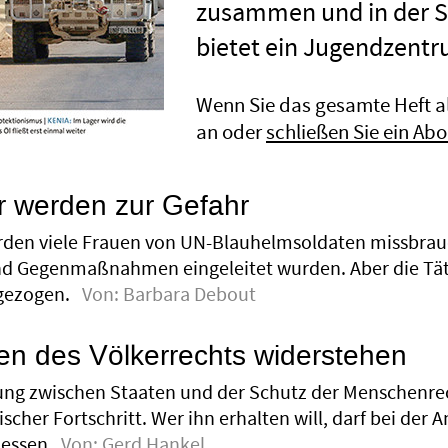
zusammen und in der S
bietet ein Jugendzent
Wenn Sie das gesamte Heft al
an oder
schließen Sie ein Abo
r werden zur Gefahr
en viele Frauen von UN-Blauhelmsoldaten missbrauc
nd Gegenmaßnahmen eingeleitet wurden. Aber die Täte
gezogen.
Von:
Barbara Debout
n des Völkerrechts widerstehen
gung zwischen Staaten und der Schutz der Menschenrech
torischer Fortschritt. Wer ihn erhalten will, darf bei d
essen.
Von:
Gerd Hankel