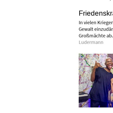
Friedensk
In vielen Krieg
Gewalt einzudäm
Großmächte ab. 
Ludermann