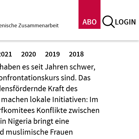
ABO
LOGIN
menische Zusammenarbeit
2021
2020
2019
2018
aben es seit Jahren schwer,
nfrontationskurs sind. Das
densfördernde Kraft des
machen lokale Initiativen: Im
rfkomitees Konflikte zwischen
in Nigeria bringt eine
und muslimische Frauen