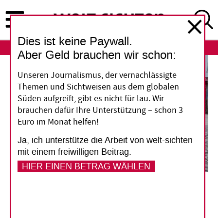
Direkt
zum
Inhalt
Dies ist keine Paywall.
ABO
LOGIN
Aber Geld brauchen wir schon:
Unseren Journalismus, der vernachlässigte
Themen und Sichtweisen aus dem globalen
Süden aufgreift, gibt es nicht für lau. Wir
brauchen dafür Ihre Unterstützung – schon 3
Euro im Monat helfen!
Ja, ich unterstütze die Arbeit von welt-sichten
mit einem freiwilligen Beitrag.
HIER EINEN BETRAG WÄHLEN
Monika Bootz verteilt in Friedberg Flugblätter der Friedensgruppe Wetterau gegen
Aufrüstung. Das Interesse unter Passanten hat in letzter Zeit wieder zugenommen.
Bernd Ludermann
Friedensaktivisten in Deutschland