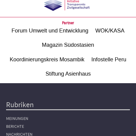
Partner
Forum Umwelt und Entwicklung
WÖK/KASA
Magazin Südostasien
Koordinierungskreis Mosambik
Infostelle Peru
Stiftung Asienhaus
Rubriken
Hauptnavigation
MEINUNGEN
BERICHTE
NACHRICHTEN