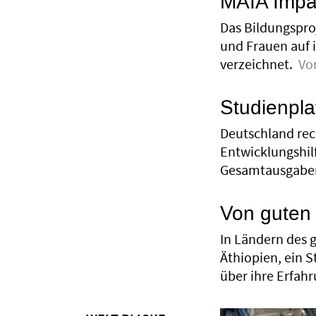
MAIA Impac
Das Bildungspro
und Frauen auf 
verzeichnet.
Vo
Studienpla
Deutschland rec
Entwicklungshilf
Gesamtausgaben
Von guten
In Ländern des g
Äthiopien, ein S
über ihre Erfah