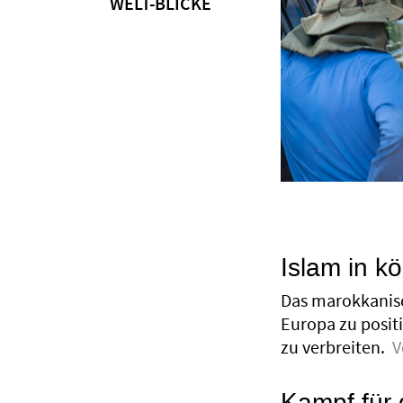
WELT-BLICKE
Islam in k
Das marokkanisc
Europa zu posit
zu verbreiten.
V