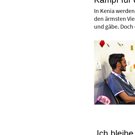
Kampf für 
In Kenia werden
den ärmsten Vie
und gäbe. Doch 
„Ich bleib