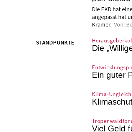
Die EKD hat eine
angepasst hat u
Kramer.
Von:
B
Herausgeberko
STANDPUNKTE
Die „Will
Entwicklungspol
Ein guter P
Klima-Ungleich
Klimaschut
Tropenwaldfon
Viel Geld 