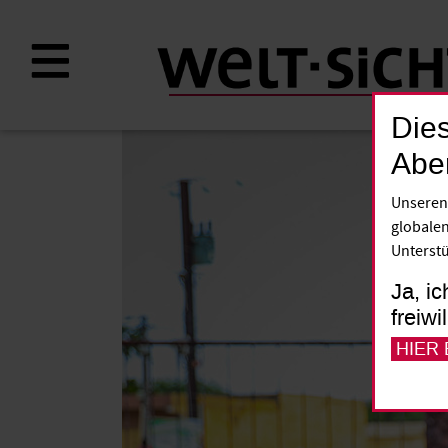
Direkt
zum
Inhalt
Dies
Abe
Unseren
globalen
Unterstü
Ja, ic
freiwi
HIER