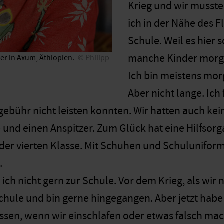
Krieg und wir musste
ich in der Nähe des F
Schule. Weil es hier s
manche Kinder morge
er in Axum, Äthiopien.
Philipp
Ich bin meistens mo
Aber nicht lange. Ich 
gebühr nicht leisten konnten. Wir hatten auch kei
te und einen Anspitzer. Zum Glück hat eine Hilfsorg
in der vierten Klasse. Mit Schuhen und Schulunifo
.
ich nicht gern zur Schule. Vor dem Krieg, als wi
 Schule und bin gerne hingegangen. Aber jetzt hab
assen, wenn wir einschlafen oder etwas falsch mac