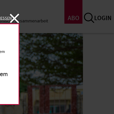
ABO
LOGIN
IESSEN
menische Zusammenarbeit
SSEN
dem
inem