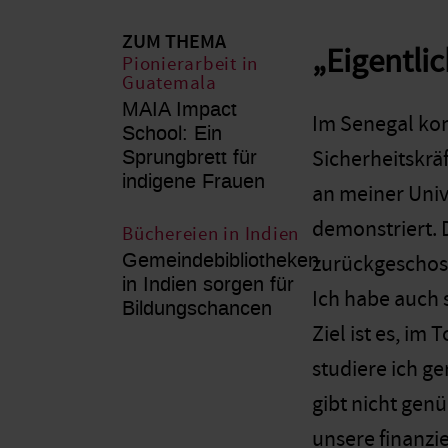
ZUM THEMA
„Eigentli
Pionierarbeit in
Guatemala
MAIA Impact
Im Senegal ko
School: Ein
Sprungbrett für
Sicherheitskrä
indigene Frauen
an meiner Univ
demonstriert. 
Büchereien in Indien
Gemeindebibliotheken
zurückgeschoss
in Indien sorgen für
Ich habe auch 
Bildungschancen
Ziel ist es, im
studiere ich g
gibt nicht genü
unsere finanzi