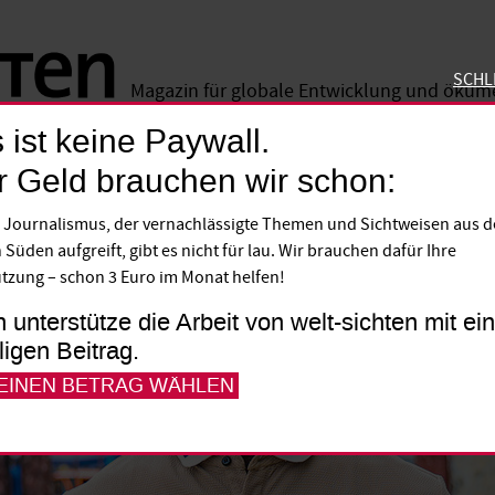
SCHL
Magazin für globale Entwicklung und öku
 ist keine Paywall.
SCHLIE
r Geld brauchen wir schon:
 Journalismus, der vernachlässigte Themen und Sichtweisen aus 
 Süden aufgreift, gibt es nicht für lau. Wir brauchen dafür Ihre
tzung – schon 3 Euro im Monat helfen!
h unterstütze die Arbeit von welt-sichten mit e
lligen Beitrag.
 EINEN BETRAG WÄHLEN