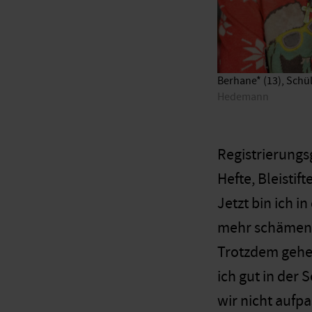
Berhane* (13), Schül
Hedemann
Registrierungs
Hefte, Bleistif
Jetzt bin ich 
mehr schämen
Trotzdem gehe 
ich gut in der
wir nicht aufp