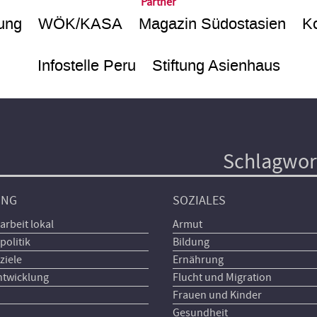
Partner
ung
WÖK/KASA
Magazin Südostasien
Ko
Infostelle Peru
Stiftung Asienhaus
Schlagwor
UNG
SOZIALES
arbeit lokal
Armut
politik
Bildung
ziele
Ernährung
ntwicklung
Flucht und Migration
Frauen und Kinder
Gesundheit