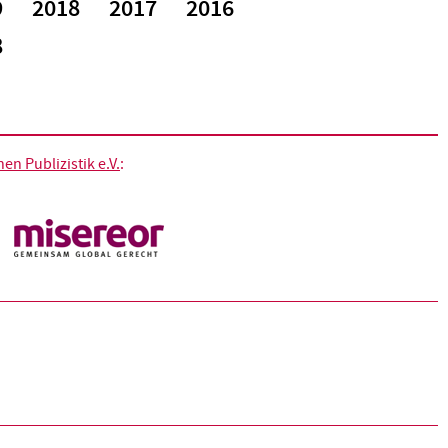
9
2018
2017
2016
8
n Publizistik e.V.
: