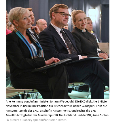
Anerkennung von Außenminister Johann Wadepuhl: Die EKD diskutiert Mitte
November in Berlin ihre Position zur Friedensethik; neben Wadepuhl links die
Ratsvorsitzende der EKD, Bischöfin Kirsten Fehrs, und rechts die EKD-
Bevollmächtigte bei der Bundesrepublik Deutschland und der EU, Anne Gidion.
picture alliance / epd-bild/Christian Ditsch