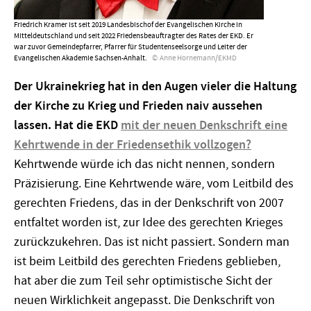
Friedrich Kramer ist seit 2019 Landesbischof der ­Evan­ge­li­schen Kirche in
Mitteldeutschland und seit 2022 Friedensbeauftragter des Rates der EKD. Er
war zuvor Gemeindepfarrer, Pfarrer für Studen­tenseelsorge und Leiter der
Evangelischen Akademie Sachsen-Anhalt.
Anne Hornemann/EKMD
Der Ukrainekrieg hat in den Augen vieler die Haltung
der Kirche zu Krieg und Frieden naiv aussehen
lassen. Hat die EKD
mit der neuen Denkschrift eine
Kehrtwende in der Friedensethik vollzogen?
Kehrtwende würde ich das nicht nennen, sondern
Präzisierung. Eine Kehrtwende wäre, vom Leitbild des
gerechten Friedens, das in der Denkschrift von 2007
entfaltet worden ist, zur Idee des gerechten Krieges
zurückzukehren. Das ist nicht passiert. Sondern man
ist beim Leitbild des gerechten Friedens geblieben,
hat aber die zum Teil sehr optimistische Sicht der
neuen Wirklichkeit angepasst. Die Denkschrift von