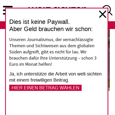
Direkt
zum
Inhalt
Dies ist keine Paywall.
ABO
LOGIN
Aber Geld brauchen wir schon:
Unseren Journalismus, der vernachlässigte
Themen und Sichtweisen aus dem globalen
Süden aufgreift, gibt es nicht für lau. Wir
brauchen dafür Ihre Unterstützung – schon 3
Euro im Monat helfen!
Ja, ich unterstütze die Arbeit von welt-sichten
mit einem freiwilligen Beitrag.
HIER EINEN BETRAG WÄHLEN
Teilnehmer des Ostermarsches 2024 gehen am Fliegerhorst Büchel im Kreis Cochem-Zell
entlang; in dem Militärstützpunkt sollen US-amerikanische Atomwaffen gelagert sein.
Frey/picture alliance/dpa
Friedensdenkschrift