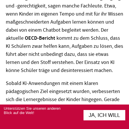
und -gerechtigkeit, sagen manche Fachleute. Etwa,
wenn Kinder im eigenen Tempo und mit für ihr Wissen
maßgeschneiderten Aufgaben lernen können und
dabei von einem Chatbot begleitet werden. Der
aktuelle
OECD-Bericht
kommt zu dem Schluss, dass
KI Schülern zwar helfen kann, Aufgaben zu lösen, dies
führt aber nicht unbedingt dazu, dass sie etwas
lernen und den Stoff verstehen. Der Einsatz von KI
könne Schüler träge und desinteressiert machen.
Sobald KI-Anwendungen mit einem klaren
pädagogischen Ziel eingesetzt wurden, verbesserten
sich die Lernergebnisse der Kinder hingegen. Gerade
unerfahrene Lehrer könnten durch KI-Tools ihren
Unterstützen Sie unseren anderen
Blick auf die Welt!
JA, ICH WILL
Unterricht besser machen, heißt es in der Studie. Die
KI kann Lehrkräfte bei der Korrektur entlasten, so