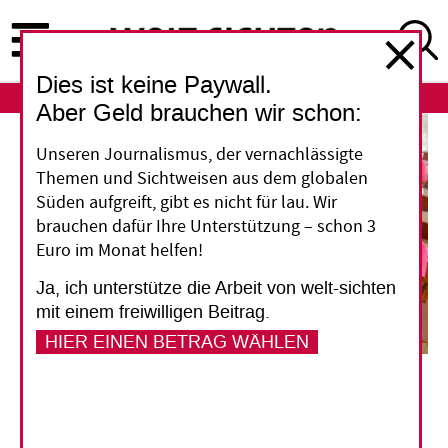
Direkt
zum
Inhalt
Dies ist keine Paywall.
ABO
LOGIN
Aber Geld brauchen wir schon:
Unseren Journalismus, der vernachlässigte
Themen und Sichtweisen aus dem globalen
Süden aufgreift, gibt es nicht für lau. Wir
brauchen dafür Ihre Unterstützung – schon 3
Euro im Monat helfen!
Ja, ich unterstütze die Arbeit von welt-sichten
mit einem freiwilligen Beitrag.
HIER EINEN BETRAG WÄHLEN
An einer Oberschule in der indischen Großstadt Agartala liest eine Schülerin aus einem
Buch vor. In Indien hat sich der Anteil der Frauen mit mindestens einem Bachelor-
Abschluss innerhalb von 30 Jahren von 5 auf 25 Prozent verfünffacht.
picture
Alliance/Middle East images