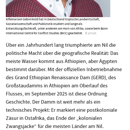
Kiflemariam Gebre Wold hat in Deutschland tropische Landwirtschaft,
Sozialwissenschaft und Publizistik studiert und lange als
Entwicklungsfachkraft, unter anderem am Horn von Afrika, sowie beim Bonn
International Centre for Conflict Studies (BICC) gearbeitet.
privat
Über ein Jahrhundert lang triumphierte am Nil die
politische Macht über die geografische Realität: Das
meiste Wasser kommt aus Äthiopien, aber Ägypten
bestimmt darüber. Mit der offiziellen Inbetriebnahme
des Grand Ethiopian Renaissance Dam (GERD), des
Großstaudamms in Äthiopien am Oberlauf des
Flusses, im September 2025 ist diese Ordnung
Geschichte. Der Damm ist weit mehr als ein
technisches Projekt: Er markiert eine postkoloniale
Zäsur in Ostafrika, das Ende der „kolonialen
Zwangsjacke“ für die meisten Länder am Nil.