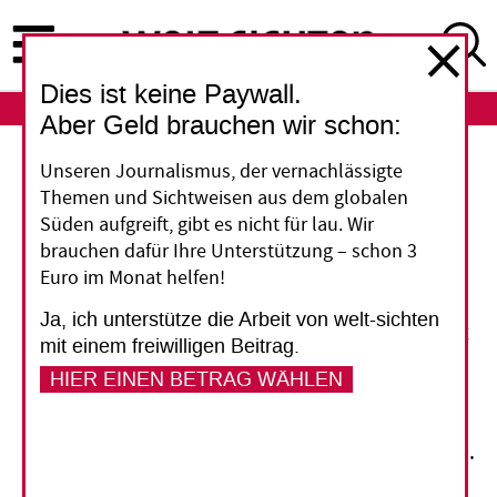
Direkt
zum
Inhalt
Dies ist keine Paywall.
ABO
LOGIN
Aber Geld brauchen wir schon:
Wasserpolitik
Unseren Journalismus, der vernachlässigte
Themen und Sichtweisen aus dem globalen
Die Dekolonisierung des
Süden aufgreift, gibt es nicht für lau. Wir
brauchen dafür Ihre Unterstützung – schon 3
Nils
Euro im Monat helfen!
Ja, ich unterstütze die Arbeit von welt-sichten
Großbritannien hat als Kolonialmacht das Recht
mit einem freiwilligen Beitrag.
auf das Wasser des Nils allein Ägypten
HIER EINEN BETRAG WÄHLEN
zugesichert. Mit dem Großstaudamm in
Äthiopien ist diese Ordnung überwunden.
Europa sollte seine Politik der Realität anpassen.