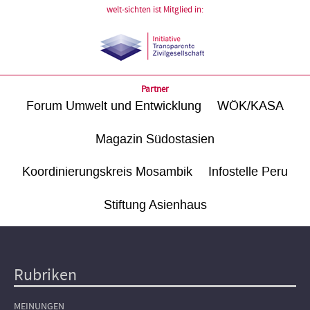
welt-sichten ist Mitglied in:
Partner
Forum Umwelt und Entwicklung
WÖK/KASA
Magazin Südostasien
Koordinierungskreis Mosambik
Infostelle Peru
Stiftung Asienhaus
Rubriken
Hauptnavigation
MEINUNGEN