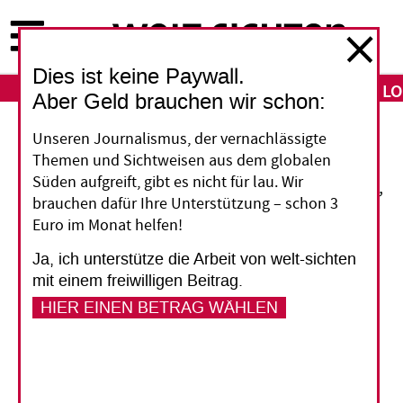
Direkt
zum
Inhalt
Dies ist keine Paywall.
ABO
LO
Aber Geld brauchen wir schon:
Unseren Journalismus, der vernachlässigte
Keine Blankoschecks
Themen und Sichtweisen aus dem globalen
Süden aufgreift, gibt es nicht für lau. Wir
Zahlungen, die nicht an Projekte gebunden sind,
brauchen dafür Ihre Unterstützung – schon 3
sondern direkt in die Staatshaushalte der
Euro im Monat helfen!
Entwicklungsländer fließen, haben einen Anteil
Ja, ich unterstütze die Arbeit von welt-sichten
von mehr als einem Viertel an der gesamten
mit einem freiwilligen Beitrag.
Entwicklungshilfe der Europäischen Union (EU).
HIER EINEN BETRAG WÄHLEN
Solche Budgethilfe ist nicht unumstritten. Die
Europäische Kommission hat deshalb ein so
genanntes Grünbuch dazu vorgelegt, das
Chancen und Risiken benennt, sowie eine