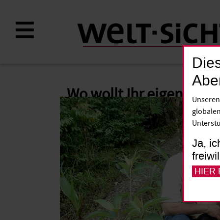
Direkt
zum
Inhalt
Dies
Abe
„Wo wollt Ihr eigentlich
Unseren
globalen
Unterstü
Ja, ic
freiwi
HIER