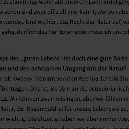
e Zustimmung, wenn auf unserem Land Erdöl geförd
Sprachen sind zwar offiziell anerkannt, werden a
rwendet. Und wo hört das Recht der Natur auf, w
gehe, darf ich das Tier töten oder muss ich um Er
pt des „guten Lebens“ ist doch eine gute Basis
n und den achtsamen Umgang mit der Natur?
umak Kwasay“ kommt von den Kechua. Ich bin Shuar
t übertragen. Das ist, als ob man die ecuadoriani
zt. Wir können zwar mitsingen, aber wir fühlen ni
Natur, der Regenwald ist für unsere Lebensweise
ehr wichtig. Gleichzeitig haben wir aber immer wi