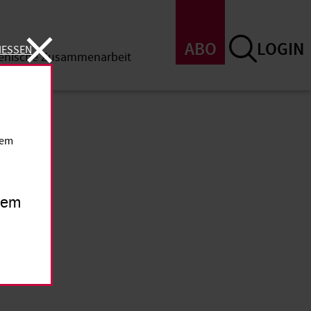
ABO
LOGIN
IESSEN
menische Zusammenarbeit
SSEN
dem
inem