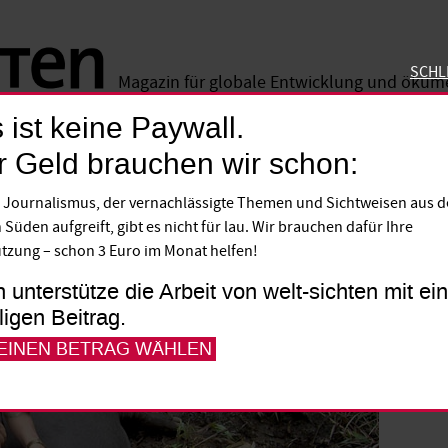
SCHL
Magazin für globale Entwicklung und öku
 ist keine Paywall.
SCHLIE
r Geld brauchen wir schon:
 noch hin?“
 Journalismus, der vernachlässigte Themen und Sichtweisen aus 
 Süden aufgreift, gibt es nicht für lau. Wir brauchen dafür Ihre
tzung – schon 3 Euro im Monat helfen!
h unterstütze die Arbeit von welt-sichten mit e
lligen Beitrag.
 EINEN BETRAG WÄHLEN