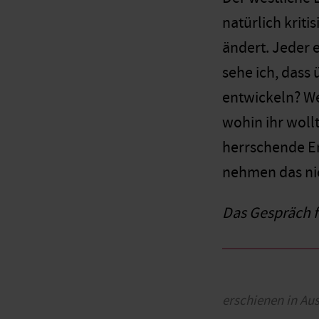
natürlich kriti
ändert. Jeder 
sehe ich, dass 
entwickeln? We
wohin ihr woll
herrschende En
nehmen das nic
Das Gespräch 
erschienen in Au