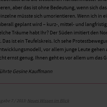
sieren, aber das ist ohne Bedeutung, wenn sich das
einzelne müsste sich umorientieren. Wenn ich in
überall geplant wird – kurz-, mittel- und langfrist
lche Träume habt Ihr? Der Süden imitiert den Nor
t. Das ist ein Teufelskreis. Ich sehe Protestbewe
twicklungsmodell, vor allem junge Leute gehen a
ht ernst genug. Ihnen geht es vor allem um das G
führte Gesine Kauffmann
sgabe 7 / 2013:
Neues Wissen im Blick