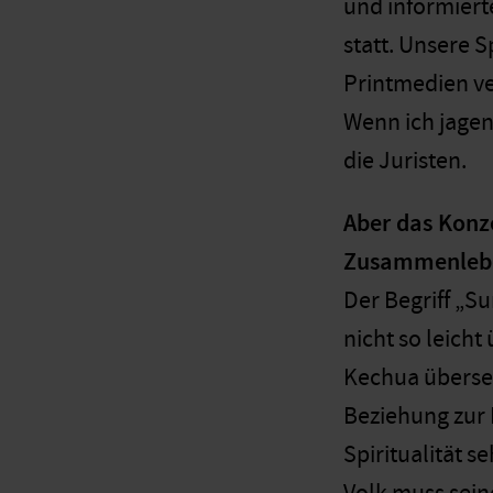
und informiert
statt. Unsere 
Printmedien ve
Wenn ich jagen 
die Juristen.
Aber das Konze
Zusammenlebe
Der Begriff „S
nicht so leich
Kechua überset
Beziehung zur 
Spiritualität s