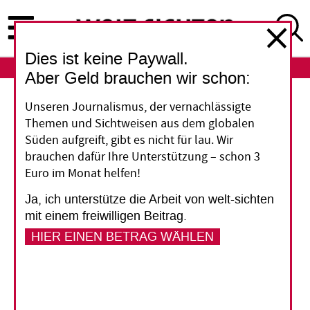
Direkt
zum
Inhalt
Dies ist keine Paywall.
ABO
LOGIN
Aber Geld brauchen wir schon:
Unseren Journalismus, der vernachlässigte
„Ältere Frauen gehen oft leer aus“
Themen und Sichtweisen aus dem globalen
Süden aufgreift, gibt es nicht für lau. Wir
Ende August trifft sich in New York eine
brauchen dafür Ihre Unterstützung – schon 3
Arbeitsgruppe der Vereinten Nationen, die sich
Euro im Monat helfen!
mit neuen menschenrechtlichen Instrumenten
Ja, ich unterstütze die Arbeit von welt-sichten
zum Schutz alter Menschen befasst. Der
mit einem freiwilligen Beitrag.
Geschäftsführer von „HelpAge Deutschland“,
HIER EINEN BETRAG WÄHLEN
Michael Bünte, erklärt, warum diese nötig sind
und weshalb alte Frauen in Tansania
Selbstverteidigung lernen.