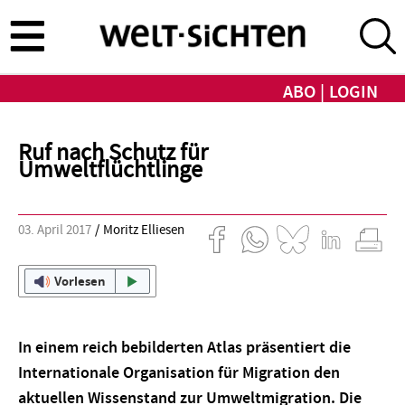
Direkt
zum
Inhalt
ABO
LOGIN
Ruf nach Schutz für
Umweltflüchtlinge
03. April 2017
Moritz Elliesen
Vorlesen
In einem reich bebilderten Atlas präsentiert die
Internationale Organisation für Migration den
aktuellen Wissenstand zur Umweltmigration. Die