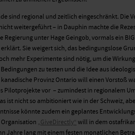
de sind regional und zeitlich eingeschränkt. Die
nicht weitergeführt – in Dauphin machte die Reze
e Regierung unter Hage Geingob, vormals ein BIG-
erklärt. Sie weigert sich, das bedingungslose 
Doch mehr Experimente sind nötig, um die Wirku
Bedingungen zu testen und die Idee aus ideologis
e kanadische Provinz Ontario will einen Vorstoß 
s Pilotprojekte vor – zumindest in regionalem U
s ist nicht so ambitioniert wie in der Schweiz, ab
ntnisse könnte zudem ein geplantes Entwicklungsp
e Organisation
„GiveDirectly“
will in dem ostafrik
n Jahre lang mit einem festen monatlichen Betrag 