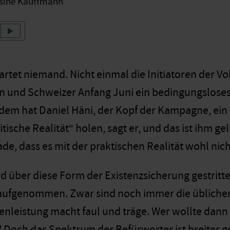
sine Kauffmann
artet niemand. Nicht einmal die Initiatoren der V
n und Schweizer Anfang Juni ein bedingungslo
em hat Daniel Häni, der Kopf der Kampagne, ein Zi
litische Realität“ holen, sagt er, und das ist ihm 
ade, dass es mit der praktischen Realität wohl nich
d über diese Form der Existenzsicherung gestritten
 aufgenommen. Zwar sind noch immer die übliche
nleistung macht faul und träge. Wer wollte dann 
? Doch das Spektrum der Befürworter ist breite