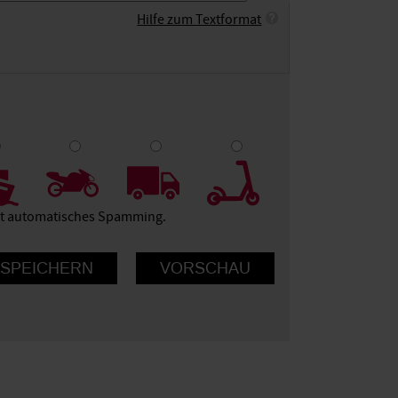
Hilfe zum Textformat
9
10
ert automatisches Spamming.