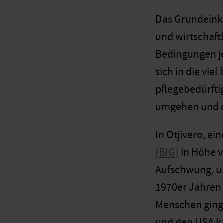
Das Grundeink
und wirtschaft
Bedingungen j
sich in die vie
pflegebedürfti
umgehen und d
In Otjivero, e
(BIG)
in Höhe v
Aufschwung, un
1970er Jahren 
Menschen ginge
und den USA k