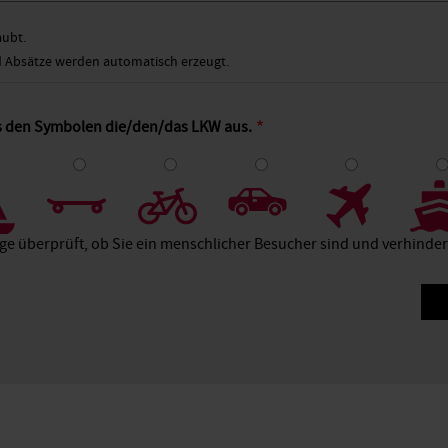
aubt.
Absätze werden automatisch erzeugt.
us den Symbolen die/den/das LKW aus.
4
5
6
7
8
age überprüft, ob Sie ein menschlicher Besucher sind und verhind