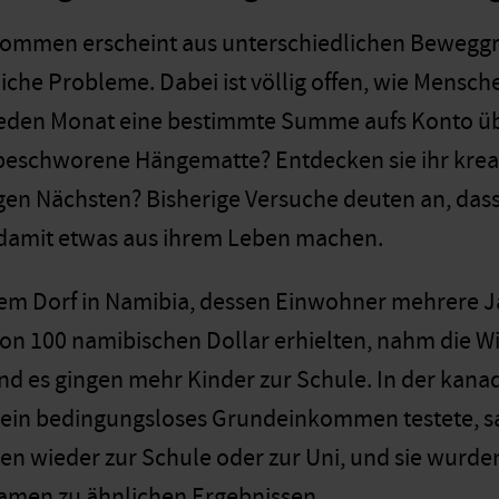
ommen erscheint aus unterschiedlichen Beweggrü
liche Probleme. Dabei ist völlig offen, wie Mensch
eden Monat eine bestimmte Summe aufs Konto ü
l beschworene Hängematte? Entdecken sie ihr kreat
gen Nächsten? Bisherige Versuche deuten an, dass
amit etwas aus ihrem Leben machen.
inem Dorf in Namibia, dessen Einwohner mehrere J
on 100 namibischen Dollar erhielten, nahm die W
d es gingen mehr Kinder zur Schule. In der kanad
ein bedingungsloses Grundeinkommen testete, sank
n wieder zur Schule oder zur Uni, und sie wurden
amen zu ähnlichen Ergebnissen.