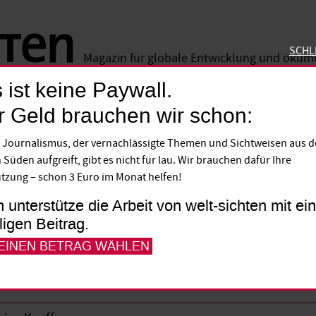
SCHL
Magazin für globale Entwicklung und öku
 ist keine Paywall.
SCHLIE
r Geld brauchen wir schon:
es Grundeinkommen
 Journalismus, der vernachlässigte Themen und Sichtweisen aus 
Experimente wagen!
 Süden aufgreift, gibt es nicht für lau. Wir brauchen dafür Ihre
tzung – schon 3 Euro im Monat helfen!
 stimmt am Sonntag über das bedingung
h unterstütze die Arbeit von welt-sichten mit e
lligen Beitrag.
 Debatte über das Geld ohne Gegenleistun
 EINEN BETRAG WÄHLEN
eigen, wie es wirkt.