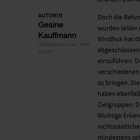
AUTORIN
Doch die Befun
Gesine
wurden leider 
Kauffmann
Windhuk hat di
ist Redakteurin bei "welt-
abgeschlossen 
sichten".
einzuführen. 
verschiedenen 
zu bringen. Di
haben ebenfall
Zielgruppen. Da
Wichtige Erken
nichtstaatlich
mindestens zeh