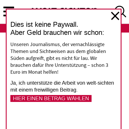
Direkt
zum
Inhalt
Dies ist keine Paywall.
ABO
LOGIN
Aber Geld brauchen wir schon:
GoFundMe
Unseren Journalismus, der vernachlässigte
Themen und Sichtweisen aus dem globalen
"Eine Art digitales
Süden aufgreift, gibt es nicht für lau. Wir
brauchen dafür Ihre Unterstützung – schon 3
Betteln"
Euro im Monat helfen!
Ja, ich unterstütze die Arbeit von welt-sichten
Über die Online-Spendenplattorm GoFundMe
mit einem freiwilligen Beitrag.
können sowohl Privatpersonen als auch
HIER EINEN BETRAG WÄHLEN
Organisationen eigene Kampagnen starten.
Burkhard Wilke, Geschäftsführer des Deutschen
Zentralinstituts für soziale Fragen (DZI), erklärt,
was er von Online-Spendenplattformen hält.