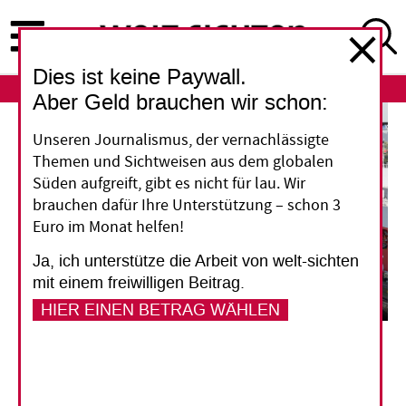
Direkt
zum
Inhalt
Dies ist keine Paywall.
ABO
LOGIN
Aber Geld brauchen wir schon:
Unseren Journalismus, der vernachlässigte
Themen und Sichtweisen aus dem globalen
Süden aufgreift, gibt es nicht für lau. Wir
brauchen dafür Ihre Unterstützung – schon 3
Euro im Monat helfen!
Ja, ich unterstütze die Arbeit von welt-sichten
mit einem freiwilligen Beitrag.
HIER EINEN BETRAG WÄHLEN
Drei Fünftel des Schleusenwassers aus dem Miraflores landen in Becken westlich des
Kanals, aber zwei Fünftel fließen ins Meer.
Barbara Erbe
Panamá-Kanal