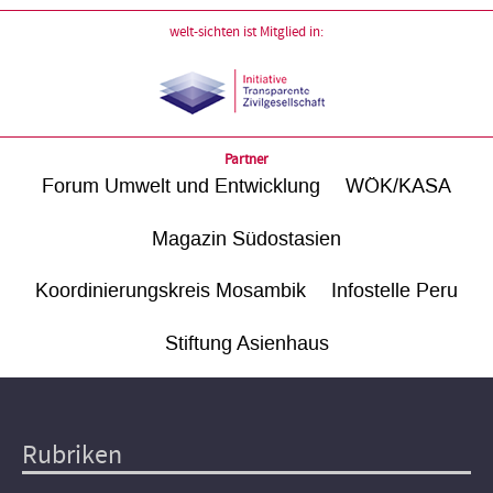
welt-sichten ist Mitglied in:
Partner
Forum Umwelt und Entwicklung
WÖK/KASA
Magazin Südostasien
Koordinierungskreis Mosambik
Infostelle Peru
Stiftung Asienhaus
Rubriken
Hauptnavigation