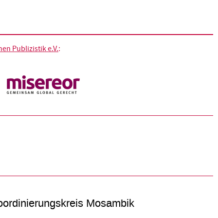
n Publizistik e.V.
:
ordinierungskreis Mosambik