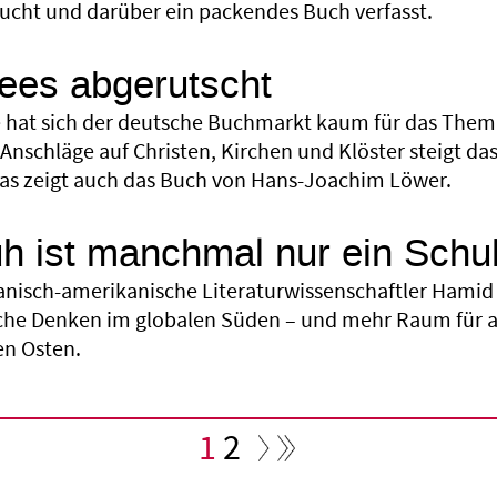
ucht und darüber ein packendes Buch verfasst.
hees abgerutscht
 hat sich der deutsche Buchmarkt kaum für das Thema
 Anschläge auf Christen, Kirchen und Klöster steigt das
as zeigt auch das Buch von Hans-Joachim Löwer.
h ist manchmal nur ein Schu
ranisch-amerikanische Literaturwissenschaftler Hami
che Denken im globalen Süden – und mehr Raum für al
en Osten.
Aktuelle
1
Seite
2
Seite