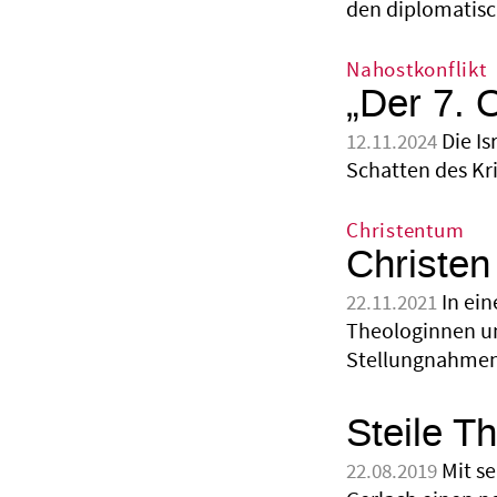
den diplomatisc
Nahostkonflikt
„Der 7. 
Die Is
12.11.2024
Schatten des Kr
Christentum
Christen
In ei
22.11.2021
Theologinnen un
Stellungnahmen
Steile T
Mit s
22.08.2019