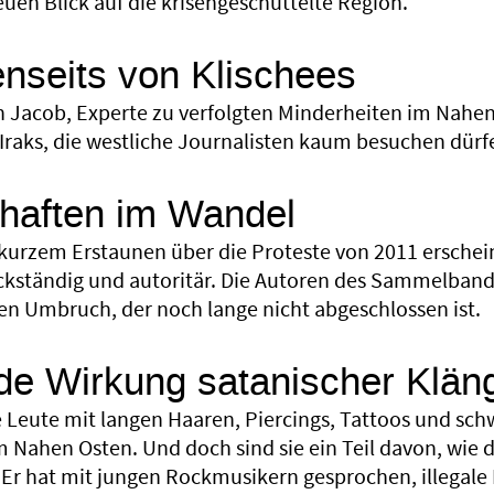
uen Blick auf die krisengeschüttelte Region.
jenseits von Klischees
 Jacob, Experte zu verfolgten Minderheiten im Nahen 
 Iraks, die westliche Journalisten kaum besuchen dürf
haften im Wandel
kurzem Erstaunen über die Proteste von 2011 erschein
ckständig und autoritär. Die Autoren des Sammelbande
en Umbruch, der noch lange nicht abgeschlossen ist.
de Wirkung satanischer Klän
 Leute mit langen Haaren, Piercings, Tattoos und sc
 Nahen Osten. Und doch sind sie ein Teil davon, wie d
. Er hat mit jungen Rockmusikern gesprochen, illega