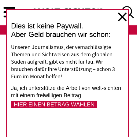
Direkt
zum
Inhalt
Dies ist keine Paywall.
ABO
LOGIN
Aber Geld brauchen wir schon:
Unseren Journalismus, der vernachlässigte
PRO und KONTRA Biosprit
Themen und Sichtweisen aus dem globalen
Süden aufgreift, gibt es nicht für lau. Wir
brauchen dafür Ihre Unterstützung – schon 3
25. November 2013
Euro im Monat helfen!
Ja, ich unterstütze die Arbeit von welt-sichten
Vorlesen
mit einem freiwilligen Beitrag.
HIER EINEN BETRAG WÄHLEN
PRO: Eine Chance für Entwicklungsländer
Von Sybille Röhrkasten
Der Ausbau erneuerbarer Energien konzentriert sich