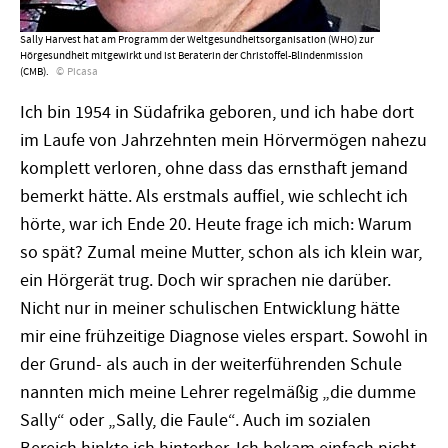
Sally Harvest hat am Programm der Weltgesundheitsorganisation (WHO) zur
Hörgesundheit mitgewirkt und ist Beraterin der Christoffel-Blindenmission
(CMB).
Picasa
Ich bin 1954 in Südafrika geboren, und ich habe dort
im Laufe von Jahrzehnten mein Hörvermögen nahezu
komplett verloren, ohne dass das ernsthaft jemand
bemerkt hätte. Als erstmals auffiel, wie schlecht ich
hörte, war ich Ende 20. Heute frage ich mich: Warum
so spät? Zumal meine Mutter, schon als ich klein war,
ein Hörgerät trug. Doch wir sprachen nie darüber.
Nicht nur in meiner schulischen Entwicklung hätte
mir eine frühzeitige Diagnose vieles erspart. Sowohl in
der Grund- als auch in der weiterführenden Schule
nannten mich meine Lehrer regelmäßig „die dumme
Sally“ oder „Sally, die Faule“. Auch im sozialen