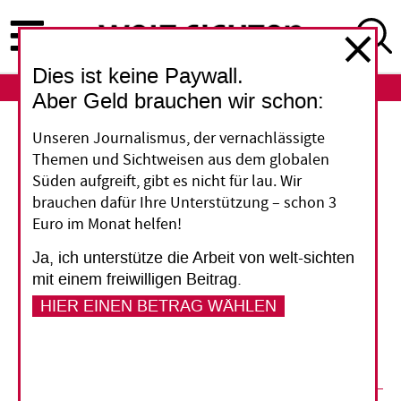
Direkt
zum
Inhalt
Dies ist keine Paywall.
ABO
LOGIN
Aber Geld brauchen wir schon:
Hörverlust
Unseren Journalismus, der vernachlässigte
Themen und Sichtweisen aus dem globalen
Krankheitszeichen früh
Süden aufgreift, gibt es nicht für lau. Wir
brauchen dafür Ihre Unterstützung – schon 3
erkennen
Euro im Monat helfen!
Ja, ich unterstütze die Arbeit von welt-sichten
Damit niemand in eine
mit einem freiwilligen Beitrag.
Behinderung hineinrutscht, muss die
HIER EINEN BETRAG WÄHLEN
medizinische Versorgung aufmerksam sein,
meint Sally Harvest.