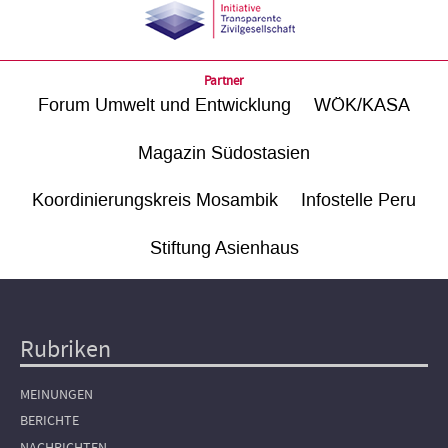
Partner
Forum Umwelt und Entwicklung
WÖK/KASA
Magazin Südostasien
Koordinierungskreis Mosambik
Infostelle Peru
Stiftung Asienhaus
Rubriken
Hauptnavigation
MEINUNGEN
BERICHTE
NACHRICHTEN