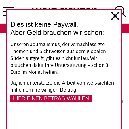
Direkt
zum
Inhalt
Dies ist keine Paywall.
ABO
LOGIN
Aber Geld brauchen wir schon:
Sexuelle Belästigung
Unseren Journalismus, der vernachlässigte
Themen und Sichtweisen aus dem globalen
Koreanerinnen
Süden aufgreift, gibt es nicht für lau. Wir
brauchen dafür Ihre Unterstützung – schon 3
schweigen nicht länger
Euro im Monat helfen!
Ja, ich unterstütze die Arbeit von welt-sichten
Die Südkoreanerinnen haben genug davon,
mit einem freiwilligen Beitrag.
heimlich gefilmt und sexuell belästigt zu
HIER EINEN BETRAG WÄHLEN
werden. 2018 hat eine betroffene Staatsanwältin
Asiens größte #MeToo-Bewegung losgetreten.
Die hat prominente Männer zu Fall gebracht.