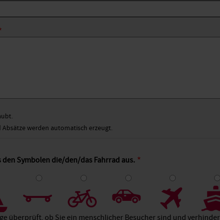
aubt.
Absätze werden automatisch erzeugt.
s den Symbolen die/den/das Fahrrad aus.
4
5
6
7
8
age überprüft, ob Sie ein menschlicher Besucher sind und verhind