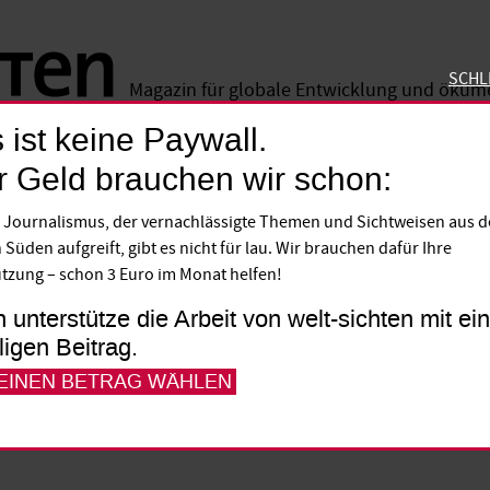
SCHL
Magazin für globale Entwicklung und öku
 ist keine Paywall.
SCHLIE
r Geld brauchen wir schon:
 Journalismus, der vernachlässigte Themen und Sichtweisen aus 
lauf in den UN-Sicherh
 Süden aufgreift, gibt es nicht für lau. Wir brauchen dafür Ihre
tzung – schon 3 Euro im Monat helfen!
h unterstütze die Arbeit von welt-sichten mit e
is der neutralen Schweiz zu den Vereinten
lligen Beitrag.
Vorbereitung möchte sie nun in zwei Jahre
 EINEN BETRAG WÄHLEN
 Weltorganisation.