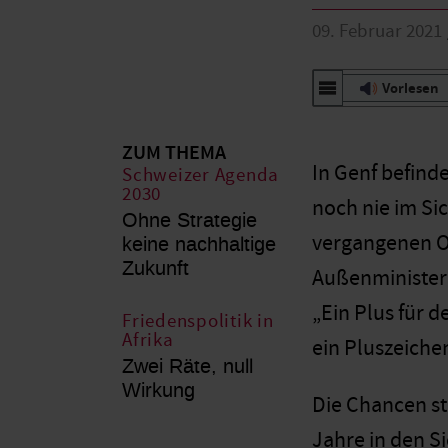
09. Februar 2021
Vorlesen
ZUM THEMA
In Genf befind
Schweizer Agenda
2030
noch nie im Si
Ohne Strategie
vergangenen O
keine nachhaltige
Zukunft
Außenminister 
„Ein Plus für 
Friedenspolitik in
Afrika
ein Pluszeiche
Zwei Räte, null
Wirkung
Die Chancen st
Jahre in den S