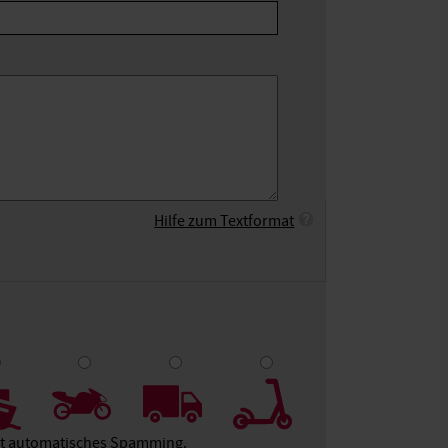
Hilfe zum Textformat
9
10
ert automatisches Spamming.