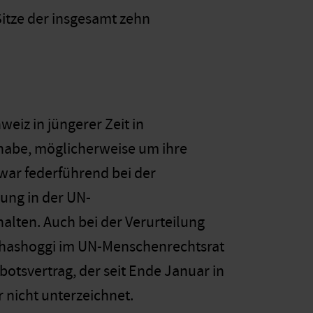
Sitze der insgesamt zehn
eiz in jüngerer Zeit in
 habe, möglicherweise um ihre
zwar federführend bei der
ung in der UN-
lten. Auch bei der Verurteilung
Khashoggi im UN-Menschenrechtsrat
otsvertrag, der seit Ende Januar in
r nicht unterzeichnet.