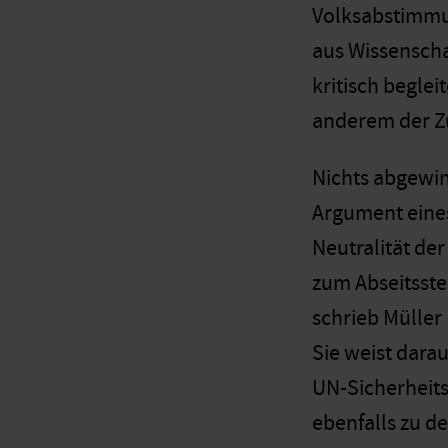
Volksabstimmun
aus Wissenscha
kritisch begle
anderem der Zu
Nichts abgewin
Argument eines
Neutralität der
zum Abseitssteh
schrieb Müller
Sie weist dara
UN-Sicherheits
ebenfalls zu de