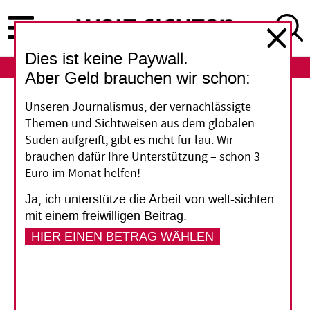
Direkt
zum
Inhalt
Dies ist keine Paywall.
ABO
LOGIN
Aber Geld brauchen wir schon:
Russischer Angriffskrieg
Unseren Journalismus, der vernachlässigte
Themen und Sichtweisen aus dem globalen
Wie die Schweiz der
Süden aufgreift, gibt es nicht für lau. Wir
brauchen dafür Ihre Unterstützung – schon 3
Ukraine hilft
Euro im Monat helfen!
Ja, ich unterstütze die Arbeit von welt-sichten
Wird die Schweiz doch noch die Weitergabe von
mit einem freiwilligen Beitrag.
Waffen an die Ukraine erlauben? Diese Frage
HIER EINEN BETRAG WÄHLEN
wird derzeit heftig debattiert. Derweil bemüht
sich das Land darum, Hilfsgüter zu liefern und
laufende Programme anzupassen.